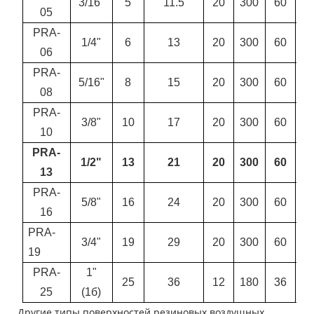
3/16"
5
11.5
20
300
60
9
05
PRA-
1/4"
6
13
20
300
60
9
06
PRA-
5/16"
8
15
20
300
60
9
08
PRA-
3/8"
10
17
20
300
60
9
10
PRA-
1/2"
13
21
20
300
60
9
13
PRA-
5/8"
16
24
20
300
60
9
16
PRA-
3/4"
19
29
20
300
60
9
19
PRA-
1"
25
36
12
180
36
5
25
(1б)
Другие типы поверхностей резиновых воздушных