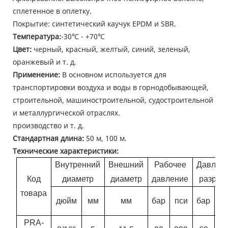
сплетенное в оплетку.
Покрытие: синтетический каучук EPDM и SBR.
Температура:
-30℃ - +70℃
Цвет:
черный, красный, желтый, синий, зеленый,
оранжевый и т. д.
Применение:
В основном используется для
транспортировки воздуха и воды в горнодобывающей,
строительной, машиностроительной, судостроительной
и металлургической отраслях.
производство и т. д.
Стандартная длина:
50 м, 100 м.
Технические характеристики:
Внутренний
Внешний
Рабочее
Давлен
Код
диаметр
диаметр
давление
разрыв
товара
дюйм
мм
мм
бар
пси
бар
п
PRA-