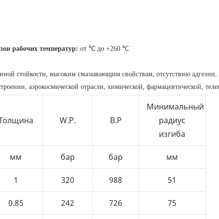
зон рабочих температур:
от ℃ до +260 
℃
онной стойкости, высоким смазывающим свойствам, отсутствию адгезии,
строении, аэрокосмической отрасли, химической, фармацевтической, тел
Минимальный
Толщина
W.P.
B.P
радиус
изгиба
мм
бар
бар
мм
1
320
988
51
0.85
242
726
75