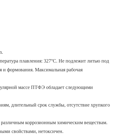
n.
пература плавления: 327°C.
Не подлежит литью под
ия и формования.
Максимальная рабочая
екулярной массе ПТФЭ обладает следующими
виям, длительный срок службы, отсутствие хрупкого
 к различным коррозионным химическим веществам.
овыми свойствами, нетоксичен.