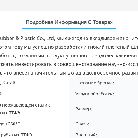
Подробная Информация О Товарах
bber & Plastic Co., Ltd, мы ежегодно вкладываем значи
 этом году мы успешно разработали гибкий плетеный ш
аботок, созданный продукт успешно преодолел ключевы
должать инвестировать в совершенствование научно-исс
, что внесет значительный вклад в долгосрочное разви
, Китай
Название бренда:
4
Услуга обработки:
з нержавеющей стали с
Размер:
й из ПТФЭ
 до +260°C
Связь:
трубка из ПТФЭ
Внешний: