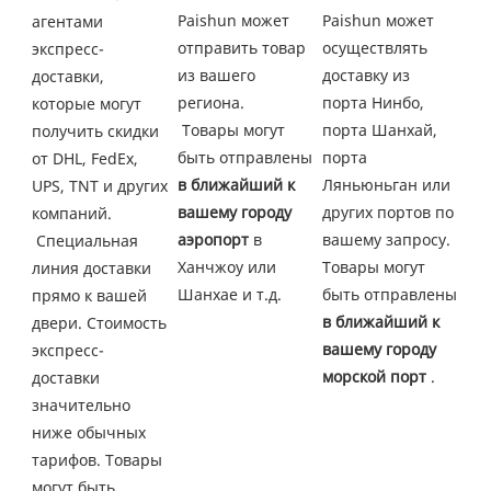
Paishun может 
Paishun может 
агентами 
отправить товар 
осуществлять 
экспресс-
из вашего 
доставку из 
доставки, 
региона.
порта Нинбо, 
которые могут 
 Товары могут 
порта Шанхай, 
получить скидки 
быть отправлены 
порта 
от DHL, FedEx, 
в ближайший к 
Ляньюньган или 
UPS, TNT и других 
вашему городу 
других портов по 
компаний.
аэропорт
 в 
вашему запросу. 
 Специальная 
Ханчжоу или 
Товары могут 
линия доставки 
Шанхае и т.д.
быть отправлены 
прямо к вашей 
в ближайший к 
двери. Стоимость 
вашему городу 
экспресс-
морской порт
 . 
доставки 
значительно 
ниже обычных 
тарифов. Товары 
могут быть 