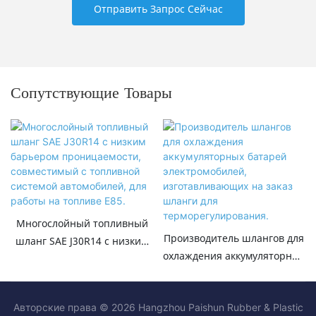
Отправить Запрос Сейчас
Сопутствующие Товары
Многослойный топливный
Производитель шлангов для
шланг SAE J30R14 с низким
охлаждения аккумуляторных
барьером проницаемости,
батарей электромобилей,
совместимый с топливной
изготавливающих на заказ
системой автомобилей, для
Авторские права © 2026 Hangzhou Paishun Rubber & Plastic
шланги для
работы на топливе E85.