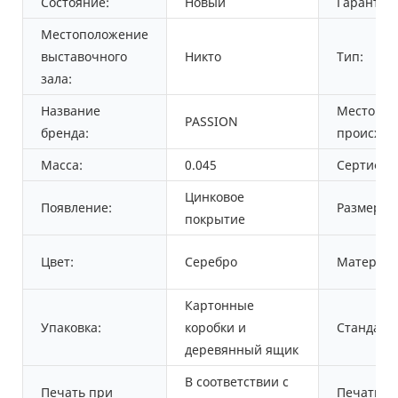
Состояние:
Новый
Гарантия:
Местоположение
выставочного
Никто
Тип:
зала:
Название
Место
PASSION
бренда:
происхож
Масса:
0.045
Сертифик
Цинковое
Появление:
Размер:
покрытие
Цвет:
Серебро
Материал
Картонные
Упаковка:
коробки и
Стандарт:
деревянный ящик
В соответствии с
Печать при
Печать н