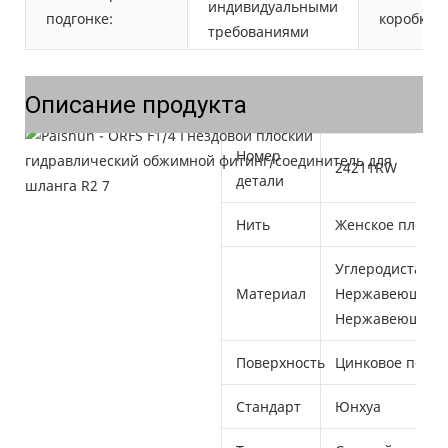
индивидуальными
подгонке:
коробке:
требованиями
Описание продукта
Номер
24211RW
детали
Нить
Женское плоско
Углеродистая ст
Материал
Нержавеющая ст
Нержавеющая с
Поверхность
Цинковое покры
Стандарт
Юнхуа