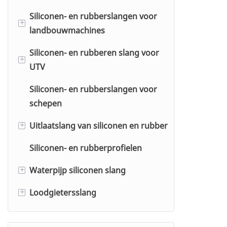
T-vormige siliconenslang
Siliconen- en rubberslangen voor
Hitachi
+
Siliconen dop
landbouwmachines
JCB
Siliconen- en rubberen slang voor
John Deere
+
UTV
CNH
Siliconen- en rubberslangen voor
Polaris
schepen
Can-Am
Uitlaatslang van siliconen en rubber
+
Siliconen- en rubberprofielen
siliconen
Waterpijp siliconen slang
EPDM
+
Loodgietersslang
CR
Matte Soft Touch waterpijp
+
siliconenslang
Loodgietersslang