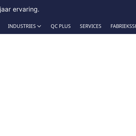
aar ervaring.
INDUSTRIES
QC PLUS
SERVICES
FABRIEKS
NZ
ren slang voor vrachtwagens
Slang voor MERCEDES BEN