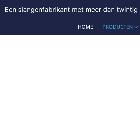
Een slangenfabrikant met meer dan twintig j
HOME
PRODUCTEN
Slang Voor MERCEDES BE
PASSIONHOSE
Producten
OEM siliconen- en rubbe