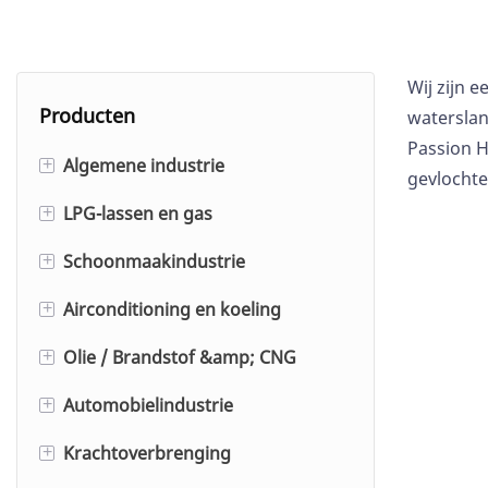
Wij zijn 
Producten
waterslan
Passion H
Algemene industrie
+
gevlochte
LPG-lassen en gas
Rubberen luchtslang
+
Schoonmaakindustrie
Luchtslang met grote diameter
Zuurstof-/acetyleenslang
+
(gladde buitenmantel)
Airconditioning en koeling
Dubbele lasslang
Droogijsslang
+
Rubberen luchtslangassemblage
Olie / Brandstof &amp; CNG
Lassen van een dubbele
Voedselwasslang
Koelmiddelvulslang
+
Slang voor drilhamer
slangassemblage
Automobielindustrie
Hogedrukreinigerslang met
Airconditioningslang
Industriële rubberen
+
Push-Lock slang
Inerte argonslang
dunne buitenmantel en één
brandstofslang
Krachtoverbrenging
Koelwagen slang
Scheepsbrandstofslang (glad
+
draad
EPDM-koelslang
Rubberen gasslang
Brandstofslang voor tankstation
oppervlak)