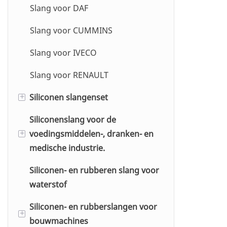
Slang voor DAF
Hydraulische koppeling
Siliconen slang met 90 graden
ACM
PU spiraalslangassemblage
bocht
Slang voor CUMMINS
Hydraulische snelkoppeling
Butyl
SAE J30R14 brandstofslang
135 graden elleboog
Slang voor IVECO
HNBR
siliconenslang
Slang voor RENAULT
ECO
180 graden elleboog
Siliconen slangenset
+
siliconenslang
Siliconenslang voor de
Slangensets voor AUDI
Rechte verloopstuk
voedingsmiddelen-, dranken- en
+
siliconenslang
Slangensets voor BMW
medische industrie.
45 graden elleboogverloopstuk
Slangensets voor FORD
Siliconen- en rubberen slang voor
Voor de voedingsmiddelen- en
siliconenslang
waterstof
drankenindustrie
Slangensets voor HONDA
90 graden bocht verloopstuk
Siliconen- en rubberslangen voor
Voor de medische industrie
Slangensets voor Mitsubishi
siliconenslang
+
bouwmachines