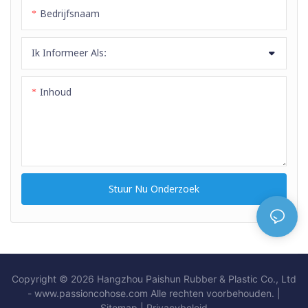
Bedrijfsnaam
Ik Informeer Als:
Inhoud
Stuur Nu Onderzoek
Copyright © 2026 Hangzhou Paishun Rubber & Plastic Co., Ltd
- www.passioncohose.com Alle rechten voorbehouden. |
Sitemap
|
Privacybeleid