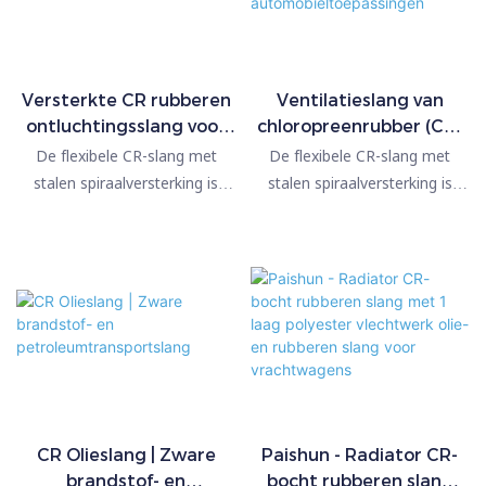
Versterkte CR rubberen
Ventilatieslang van
ontluchtingsslang voor
chloropreenrubber (CR)
zware toepassingen
voor industriële en
De flexibele CR-slang met
De flexibele CR-slang met
automobieltoepassingen
stalen spiraalversterking is
stalen spiraalversterking is
speciaal ontworpen voor
speciaal ontworpen voor
vacuüm-, zuig- en grote-
vacuüm-, zuig- en grote-
debiettoepassingen waar
debiettoepassingen waar
gewone rubberen slangen
gewone rubberen slangen
kunnen inklappen. De
kunnen inklappen. De
ingebedde roestvrijstalen
ingebedde roestvrijstalen
spiraal biedt uitstekende
spiraal biedt uitstekende
weerstand tegen onderdruk en
weerstand tegen onderdruk en
behoudt tegelijkertijd een
behoudt tegelijkertijd een
uitstekende flexibiliteit.
uitstekende flexibiliteit.
CR Olieslang | Zware
Paishun - Radiator CR-
brandstof- en
bocht rubberen slang