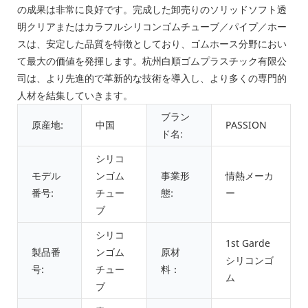
の成果は非常に良好です。完成した卸売りのソリッドソフト透
明クリアまたはカラフルシリコンゴムチューブ／パイプ／ホー
スは、安定した品質を特徴としており、ゴムホース分野におい
て最大の価値を発揮します。杭州白順ゴムプラスチック有限公
司は、より先進的で革新的な技術を導入し、より多くの専門的
人材を結集していきます。
ブラン
原産地:
中国
PASSION
ド名:
シリコ
モデル
ンゴム
事業形
情熱メーカ
番号:
チュー
態:
ー
ブ
シリコ
1st Garde
製品番
ンゴム
原材
シリコンゴ
号:
チュー
料：
ム
ブ