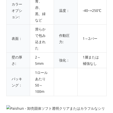
青、
カラー
赤、
オプシ
温度：
-40~+250℃
黒、緑
ョン:
など
滑らか
で包み
作動圧
表面：
1～2バー
込まれ
力:
た
壁の厚
2～
1層または
強化：
さ:
5mm
補強なし
1ロール
パッキ
あたり
ング：
50～
100m