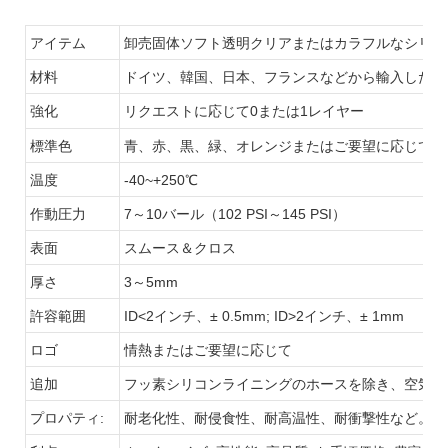
アイテム
卸売固体ソフト透明クリアまたはカラフルなシリコン
材料
ドイツ、韓国、日本、フランスなどから輸入した
高
強化
リクエストに応じて0または1レイヤー
標準色
青
、
赤
、黒、緑、オレンジまたはご要望に応じて。
温度
-40~+250℃
作動圧力
7～10バール（102 PSI～145 PSI）
表面
スムース＆クロス
厚さ
3～5mm
許容範囲
ID<2インチ、± 0.5mm; ID>2インチ、± 1mm
ロゴ
情熱またはご要望に応じて
追加
フッ素シリコンライニングのホースを除き、空気/
プロパティ:
耐老化性、耐侵食性、耐高温性、耐衝撃性など。