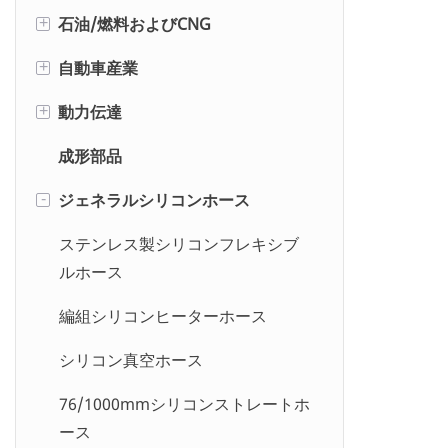
ゴム製エアホースアセンブリ
石油/燃料およびCNG
溶接ツインホースアセンブリ
食品洗浄ホース
冷媒充填ホース
+
ジャックハンマーホース
自動車産業
不活性アルゴンホース
ワンワイヤー高圧洗浄機ホース薄
エアコンホース
工業用ゴム燃料ホース
+
プッシュロックホース
型カバー
動力伝達
ゴム製ガスホース
冷蔵トラック用ホース
サービスステーション用燃料ディ
船舶用燃料ホース（平滑面）
+
EPDM冷却ホース
2線式高圧洗浄機ホース薄型カバー
スペンサーホース
成形部品
ゴム製ガスホースアセンブリ
SAE J30R6 燃料ホース
PTFEホース
呼吸用エアホース
高圧洗浄機ホース
静電気防止燃料ホース
ジェネラルシリコンホース
SAE J30R7 燃料ホース
ジャック・ホース
-
多目的ホース
熱可塑性下水ジェットホース
アラミド強化圧縮天然ガス
SAE J30R9 燃料噴射ホース
油圧ホース 1SN R1 / 2SN R2 / 1SC
ステンレス製シリコンフレキシブ
（CNG）ホース
食品吸引・排出ホース（FDA）
/ 2SC / R16 / R17
ルホース
SAE J30R10 燃料ホース
スチールワイヤー強化圧縮天然ガ
薬品吸引・排出ホース
油圧ホース 4SP / 4SH / R12 / R13
編組シリコンヒーターホース
ス（CNG）ホース
アウターファイバー/ワイヤー編組
/ R15
ゴム製ウォーターホース
燃料ホース
シリコン真空ホース
油圧ホース R6 / R3 / 1TE / 2TE /
ゴム製ガーデンホースアセンブリ
PU燃料ライン
76/1000mmシリコンストレートホ
3TE
ース