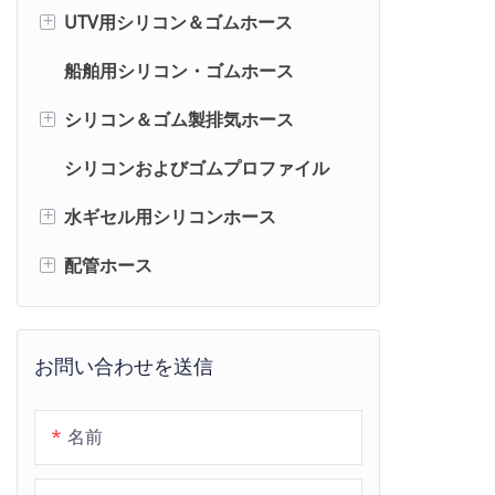
ACM
UTV用シリコン＆ゴムホース
JCB
ジョンディア
+
カミンズ用ホース
ブチル
船舶用シリコン・ゴムホース
CNH
ポラリス
IVECO用ホース
HNBR
シリコン＆ゴム製排気ホース
キャンナム
+
ルノー用ホース
ECO
シリコンおよびゴムプロファイル
シリコーン
水ギセル用シリコンホース
EPDM
+
配管ホース
CR
マットソフトタッチ水ギセルシリ
+
コンホース
配管ホース
2色ストライプの水ギセルシリコン
配管用PEXパイプとフレキシブル
お問い合わせを送信
ホース
インナーチューブ
カーボン製シーシャ用シリコンホ
名前
シャワーホース
ース（模様入り）
洗濯機用ホース