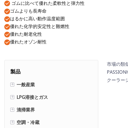
ゴムに比べて優れた柔軟性と弾力性
ゴムよりも長寿命
はるかに高い動作温度範囲
優れた化学的安定性と難燃性
優れた耐老化性
優れたオゾン耐性
市場の類
製品
PASS
クーラー
一般産業
+
LPG溶接とガス
ゴム製エアホース
+
清掃業界
大口径エアホース（スムースカバ
酸素/アセチレンホース
+
ー）
空調・冷蔵
溶接ツインホース
ドライアイスホース
+