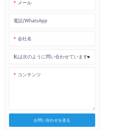
光沢のあるシーシャ用シリコンホ
メール
ース
製氷機ホース
電話/WhatsApp
スパイラル水ギセルシリコンホー
RV用ウォーターホース
ス
引き出しホース
会社名
私は次のように問い合わせています:
コンテンツ
お問い合わせを送る