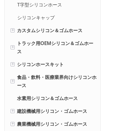
T字型シリコンホース
シリコンキャップ
カスタムシリコン＆ゴムホース
+
トラック用OEMシリコン＆ゴムホー
シリコーン
+
ス
EPDM
シリコンホースキット
メルセデスベンツ用ホース
+
NBR
食品・飲料・医療業界向けシリコンホ
VOLVO用ホース
AUDI用ホースキット
+
CR
ース
SCANIA用ホース
BMW用ホースキット
FKM
水素用シリコン＆ゴムホース
食品・飲料業界向け
MAN用ホース
フォード用ホースキット
FVMQ
建設機械用シリコン・ゴムホース
医療業界向け
+
KAMAZ用ホース
ホンダ用ホースキット
AEM
農業機械用シリコン・ゴムホース
日立
+
DAF用ホース
三菱車用ホースキット