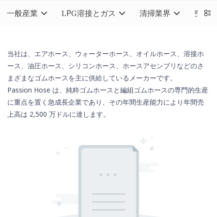
一般産業
LPG溶接とガス
清掃業界
空調
当社は、エアホース、ウォーターホース、オイルホース、溶接ホ
ース、
油圧ホース
、
シリコンホース
、ホースアセンブリなどのさ
まざまなゴムホースを主に供給しているメーカーです。
Passion Hose は、純粋ゴムホースと編組ゴムホースの専門的生産
に重点を置く急成長企業であり、その年間生産能力により年間売
上高は 2,500 万ドルに達します。