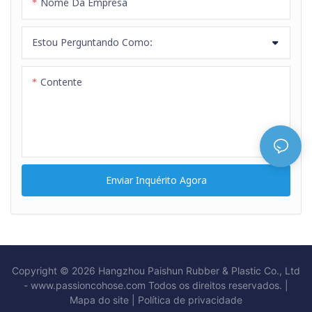
Nome Da Empresa
Estou Perguntando Como:
Contente
Enviar Inquérito Agora
Copyright © 2026 Hangzhou Paishun Rubber & Plastic Co., Ltd
- www.passioncohose.com Todos os direitos reservados. |
Mapa do site
|
Política
de privacidade