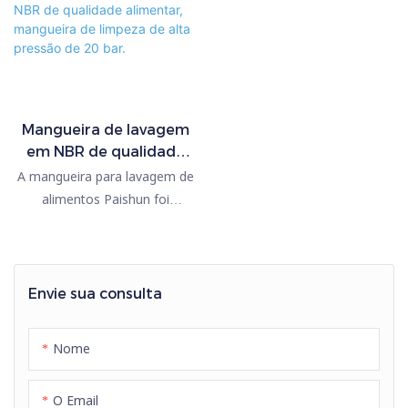
Mangueira de lavagem
em NBR de qualidade
alimentar, mangueira de
A mangueira para lavagem de
limpeza de alta pressão
alimentos Paishun foi
de 20 bar.
projetada para limpeza
higiênica em ambientes de
processamento de alimentos.
Fabricada com tubo interno de
Envie sua consulta
NBR de alta qualidade e
revestimento externo durável
Nome
em NBR/PVC, garante
excelente flexibilidade,
O Email
resistência à pressão e longa