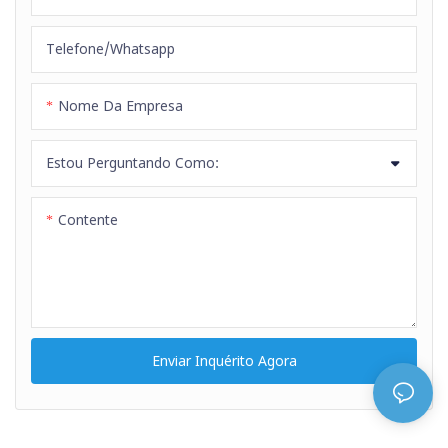
vida útil. Com certificação FDA
e conformidade com diversas
Telefone/whatsapp
normas internacionais, esta
mangueira garante
Nome Da Empresa
desempenho seguro e
confiável em aplicações
Estou Perguntando Como:
relacionadas à alimentação.
Contente
Enviar Inquérito Agora