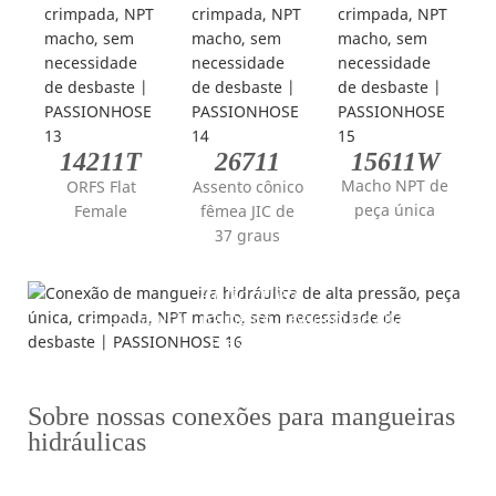
14211T
26711
15611W
Macho NPT de
ORFS Flat
Assento cônico
peça única
Female
fêmea JIC de
37 graus
Aplicativo
---Construção, Içamento, Lavagem de Alta
Pressão---
Sobre nossas conexões para mangueiras
hidráulicas