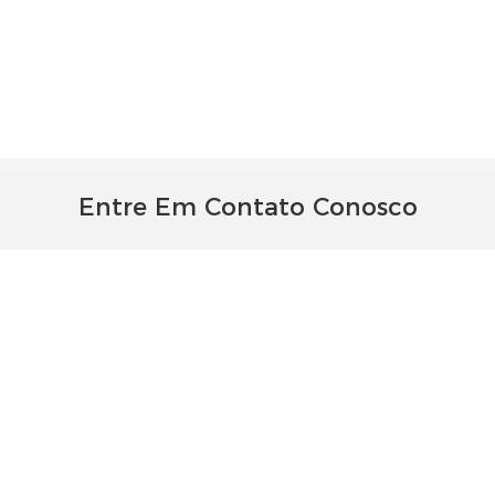
Entre Em Contato Conosco
Basta deixar seu e-mail ou número de telefone no formulário
de contato para que possamos enviar um orçamento gratuito
para nossa ampla gama de designs.
Nome
O Email