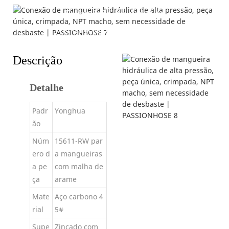
Descrição do produto
---Instruções e Especificações---
Descrição
Detalhe
Padr
Yonghua
ão
Núm
15611-RW par
ero d
a mangueiras
a pe
com malha de
ça
arame
Mate
Aço carbono 4
rial
5#
Supe
Zincado com