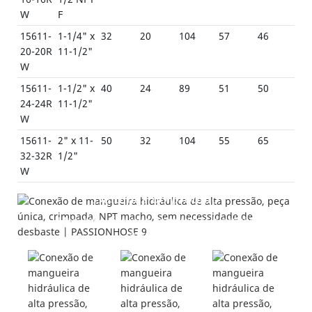
W
F
15611-
1-1/4" x
32
20
104
57
46
20-20R
11-1/2"
W
15611-
1-1/2" x
40
24
89
51
50
24-24R
11-1/2"
W
15611-
2" x 11-
50
32
104
55
65
32-32R
1/2"
W
Detalhes do produto
---Mais conexões para mangueiras hidráulicas
PAISHUN---