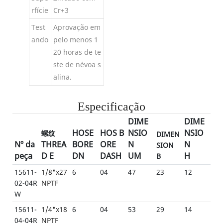
rfície
Cr+3
Test
Aprovação em
ando
pelo menos 1
20 horas de te
ste de névoa s
alina.
Especificação
DIME
DIME
HOSE
HOS B
NSIO
NSIO
螺纹
DIMEN
Nº da
THREA
BORE
ORE
N
N
SION
peça
D E
DN
DASH
UM
H
B
15611-
1/8"x27
6
04
47
23
12
02-04R
NPTF
W
15611-
1/4"x18
6
04
53
29
14
04-04R
NPTF