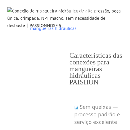
Características do produto
---Por que escolher as conexões para
mangueiras hidráulicas
PAISHUN---
Características das
conexões para
mangueiras
hidráulicas
PAISHUN
Sem queixas —
◪
processo padrão e
serviço excelente