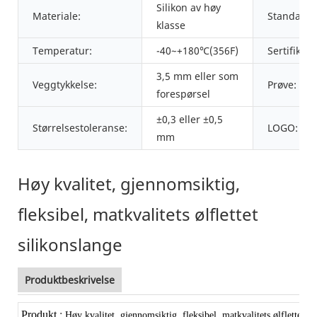
Silikon av høy
Materiale:
Standardf
klasse
Temperatur:
-40~+180℃(356F)
Sertifikat:
3,5 mm eller som
Veggtykkelse:
Prøve:
forespørsel
±0,3 eller ±0,5
Størrelsestoleranse:
LOGO:
mm
Høy kvalitet, gjennomsiktig,
fleksibel, matkvalitets ølflettet
silikonslange
Produktbeskrivelse
Produkt
:
Høy kvalitet, gjennomsiktig, fleksibel, matkvalitets ølflettet si