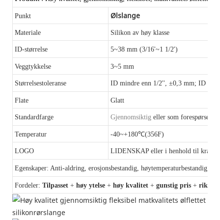
Ølslange
Punkt
Materiale
Silikon av høy klasse
ID-størrelse
5~38 mm (3/16'~1 1/2')
Veggtykkelse
3~5 mm
Størrelsestoleranse
ID mindre enn 1/2'', ±0,3 mm;
ID mer 
Flate
Glatt
Standardfarge
Gjennomsiktig
eller som forespørselen 
Temperatur
-40~+180℃(356F)
LOGO
LIDENSKAP eller i henhold til krav
Egenskaper: Anti-aldring, erosjonsbestandig, høytemperaturbestandig, anti
Fordeler:
Tilpasset
+
høy ytelse
+
høy kvalitet
+
gunstig pris
+
rik erf