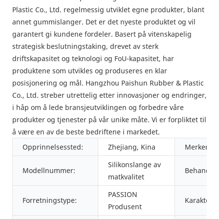
Plastic Co., Ltd. regelmessig utviklet egne produkter, blant
annet gummislanger. Det er det nyeste produktet og vil
garantert gi kundene fordeler. Basert på vitenskapelig
strategisk beslutningstaking, drevet av sterk
driftskapasitet og teknologi og FoU-kapasitet, har
produktene som utvikles og produseres en klar
posisjonering og mål. Hangzhou Paishun Rubber & Plastic
Co., Ltd. streber utrettelig etter innovasjoner og endringer,
i håp om å lede bransjeutviklingen og forbedre våre
produkter og tjenester på vår unike måte. Vi er forpliktet til
å være en av de beste bedriftene i markedet.
Opprinnelsessted:
Zhejiang, Kina
Merkenav
Silikonslange av
Modellnummer:
Behandlin
matkvalitet
PASSION
Forretningstype:
Karakter:
Produsent