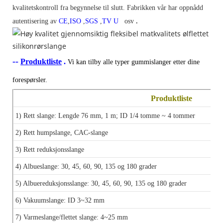
kvalitetskontroll fra begynnelse til slutt. Fabrikken vår har oppnådd
autentisering av
CE
,
ISO
,
SGS
,
TV
U
osv
.
--
Produktliste
.
Vi kan tilby alle typer gummislanger etter dine
forespørsler.
Produktliste
1) Rett slange:
Lengde 76 mm, 1 m;
ID 1/4 tomme ~ 4 tommer
2)
Rett humpslange, CAC-slange
3)
Rett reduksjonsslange
4) Albueslange: 30, 45, 60, 90, 135 og 180 grader
5) Albuereduksjonsslange:
30, 45, 60, 90, 135 og 180 grader
6) Vakuumslange: ID 3~32 mm
7) Varmeslange/flettet slange: 4~25 mm