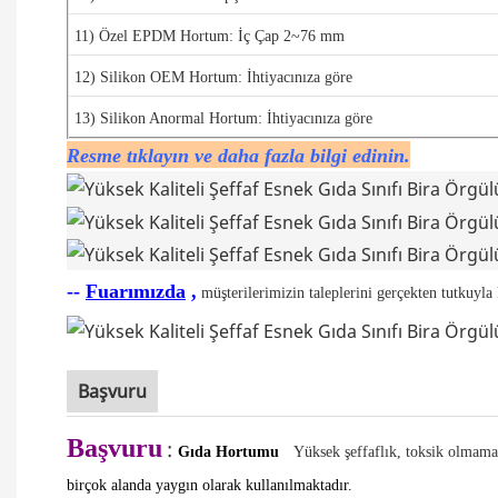
11) Özel EPDM Hortum:
İç Çap 2~76 mm
12) Silikon OEM Hortum: İhtiyacınıza göre
13) Silikon Anormal Hortum:
İhtiyacınıza göre
Resme tıklayın ve daha fazla bilgi edinin.
--
Fuarımızda
,
müşterilerimizin taleplerini gerçekten tutkuyla k
Başvuru
Başvuru
:
Gıda Hortumu
Yüksek şeffaflık, toksik olmama,
birçok alanda yaygın olarak kullanılmaktadır.