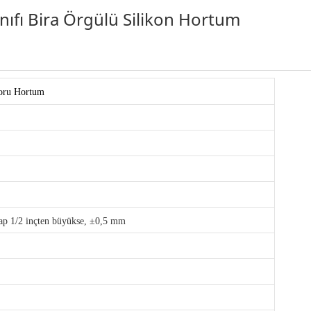
ınıfı Bira Örgülü Silikon Hortum
Boru Hortum
çap 1/2 inçten büyükse, ±0,5 mm