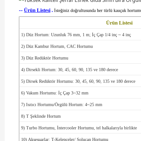
--
Ürün Listesi
.
İsteğiniz doğrultusunda her türlü kauçuk hortumu
Ürün Listesi
1) Düz Hortum:
Uzunluk 76 mm, 1 m;
İç Çap 1/4 inç ~ 4 inç
2)
Düz Kambur Hortum, CAC Hortumu
3)
Düz Redüktör Hortumu
4) Dirsekli Hortum: 30, 45, 60, 90, 135 ve 180 derece
5) Dirsek Redüktör Hortumu:
30, 45, 60, 90, 135 ve 180 derece
6) Vakum Hortumu: İç Çap 3~32 mm
7) Isıtıcı Hortumu/Örgülü Hortum: 4~25 mm
8) T Şeklinde Hortum
9) Turbo Hortumu, İntercooler Hortumu, tel halkalarıyla birlikte
10) Aksesuarlar: T-Kelepçeler/ Solucan Hortumu