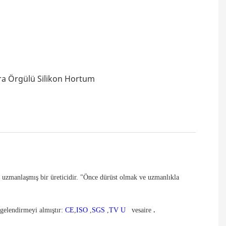
de uzmanlaşmış bir üreticidir. "Önce dürüst olmak ve uzmanlıkla
gelendirmeyi almıştır:
CE
,
ISO
,
SGS
,
TV
U
vesaire
.