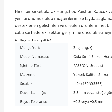
Hırslı bir şirket olarak Hangzhou Paishun Kauçuk ve 
yeni ürünümüz olup müşterilerimize fayda sağlaması 
desteklenen geliştirilen ve üretilen ürünlerin net b
çaba sarf ederek, sektör gelişimine öncülük etmeyi 
olmayı amaçlıyoruz.
Menşe Yeri:
Zhejiang, Çin
Model Numarası:
Gıda Sınıfı Silikon Hor
İşletme Türü:
PASSION Üreticisi
Malzeme:
Yüksek Kaliteli Silikon
Sıcaklık:
-40~+180℃(356F)
Duvar Kalınlığı:
3,5 mm veya isteğe gö
Boyut Toleransı:
±0,3 veya ±0,5 mm