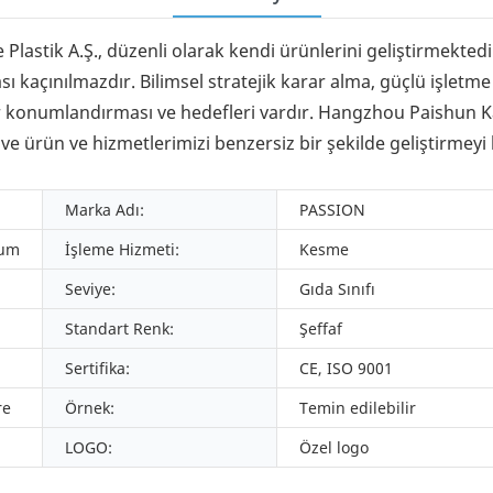
Plastik A.Ş., düzenli olarak kendi ürünlerini geliştirmekted
kaçınılmazdır. Bilimsel stratejik karar alma, güçlü işletme 
ir konumlandırması ve hedefleri vardır. Hangzhou Paishun Kauç
ve ürün ve hizmetlerimizi benzersiz bir şekilde geliştirmeyi
Marka Adı:
PASSION
tum
İşleme Hizmeti:
Kesme
Seviye:
Gıda Sınıfı
Standart Renk:
Şeffaf
Sertifika:
CE, ISO 9001
re
Örnek:
Temin edilebilir
LOGO:
Özel logo