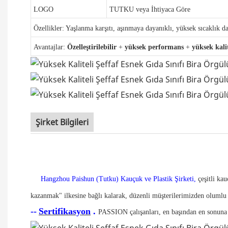
LOGO
TUTKU veya İhtiyaca Göre
Özellikler: Yaşlanma karşıtı, aşınmaya dayanıklı, yüksek sıcaklık d
Avantajlar:
Özelleştirilebilir
+
yüksek performans
+
yüksek kali
Şirket Bilgileri
Hangzhou Paishun (Tutku) Kauçuk ve Plastik Şirketi,
çeşitli ka
kazanmak" ilkesine bağlı kalarak, düzenli müşterilerimizden olumlu g
--
Sertifikasyon
.
PASSION çalışanları, en başından en sonuna 