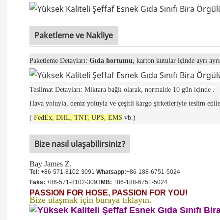
Paketleme ve Nakliye
Paketleme Detayları:
Gıda hortumu,
karton kutular
içinde ayrı ayrı
Teslimat Detayları: Miktara bağlı olarak, normalde
10 gün içinde
.
Hava yoluyla, deniz yoluyla ve çeşitli kargo şirketleriyle teslim edile
(
FedEx, DHL, TNT, UPS, EMS
vb.)
Bize nasıl ulaşabilirsiniz?
Bay James Z.
Tel:
+86-571-8102-3091
Whatsapp:
+86-188-6751-5024
Faks:
+86-571-8102-3093
MB:
+86-188-6751-5024
PASSION FOR HOSE, PASSION FOR YOU!
Bize ulaşmak için buraya tıklayın.