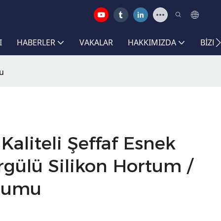
I
HABERLER
VAKALAR
HAKKIMIZDA
BIZE
mu
Kaliteli Şeffaf Esnek
Örgülü Silikon Hortum /
rtumu