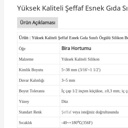
Yüksek Kaliteli Şeffaf Esnek Gıda S
Ürün Açıklaması
Ürün
:
Yüksek Kaliteli Şeffaf Esnek Gıda Sınıfı Örgülü Silikon 
Bira Hortumu
Öğe
Malzeme
Yüksek Kaliteli Silikon
Kimlik Boyutu
5~38 mm (3/16'~1 1/2')
Duvar Kalınlığı
3~5 mm
Boyut Toleransı
İç çap 1/2 inçten küçükse, ±0,3 mm;
iç 
Yüzey
Düz
Standart
Renk
Şeffaf
veya isteğiniz doğrultusunda
Sıcaklık
-40~+180℃(356F)