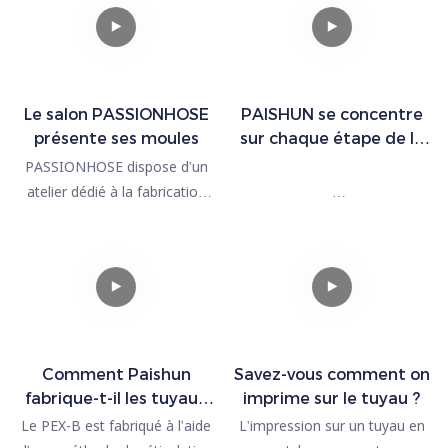
Les travailleurs sont qualifiés
et possèdent au moins trois
ans d'expérience.
Les matériaux en silicone
Le salon PASSIONHOSE
PAISHUN se concentre
proviennent de grands
présente ses moules
sur chaque étape de la
groupes.
production, y compris le
PASSIONHOSE dispose d'un
tuyau en caoutchouc
atelier dédié à la fabrication
formé.
des moules, ce qui nous
PAISHUN se concentre sur
permet de développer
chaque étape de la production
efficacement de nouveaux
tuyaux.
Avec plus de 15 ans
Extrusion
d'expérience dans la
Découper en morceaux
fabrication, PASSIONHOSE a
Couper les extrémités du tuyau
Comment Paishun
Savez-vous comment on
accumulé plus de 10 000 jeux
Jet d'encre
fabrique-t-il les tuyaux
imprime sur le tuyau ?
de moules et répond
PEX ?
Le PEX-B est fabriqué à l'aide
L'impression sur un tuyau en
parfaitement aux exigences de