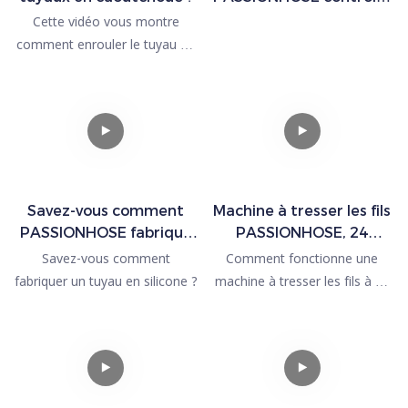
t-il la longueur du
Cette vidéo vous montre
produit ?
comment enrouler le tuyau en
caoutchouc :
Vérifier deux fois le diamètre
intérieur avant d'enrouler le
tuyau en caoutchouc.
Il faut le nettoyer
Savez-vous comment
Machine à tresser les fils
immédiatement lorsque cela
PASSIONHOSE fabrique
PASSIONHOSE, 24
est nécessaire.
un tuyau en silicone ?
broches | PASSIONHOSE
Savez-vous comment
Comment fonctionne une
Vérifier que le diamètre
fabriquer un tuyau en silicone ?
machine à tresser les fils à 24
extérieur est dans les
broches dans une usine de
tolérances en plaçant un joint
tuyaux sanitaires ?
torique sur le tuyau.
Et comment choisir les
spécifications d'une machine à
tresser les fils à grande vitesse