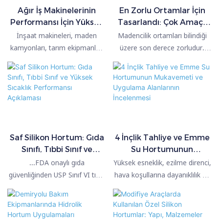
Ağır İş Makinelerinin
En Zorlu Ortamlar İçin
Performansı İçin Yüksek
Tasarlandı: Çok Amaçlı
Kaliteli Hava Giriş
Maden Hortumunun
İnşaat makineleri, maden
Madencilik ortamları bilindiği
Hortumlarının Önemi
Gücü
kamyonları, tarım ekipmanları
üzere son derece zorludur.
ve ağır hizmet tipi dizel
Hortumun dış katmanı, yüksek
motorlar dünyasında
aşınma direncine sahip
güvenilirlik her şeydir.
malzemelerden üretilmiştir ve
bu sayede pürüzlü yüzeyler ve
parçacıklarla sürekli sürtünme
altında bile uzun kullanım ömrü
sağlar.
Saf Silikon Hortum: Gıda
4 İnçlik Tahliye ve Emme
Sınıfı, Tıbbi Sınıf ve
Su Hortumunun
Yüksek Sıcaklık
Mukavemeti ve
...FDA onaylı gıda
Yüksek esneklik, ezilme direnci,
Performansı Açıklaması
Uygulama Alanlarının
güvenliğinden USP Sınıf VI tıbbi
hava koşullarına dayanıklılık ve
İncelenmesi
uyumluluğuna kadar, saf silikon
güçlü emme performansı —
hortum en çok ihtiyaç duyulan
tarım, inşaat drenajı, sulama,
yerlerde güvenilirlik sunar...
susuzlaştırma ve genel