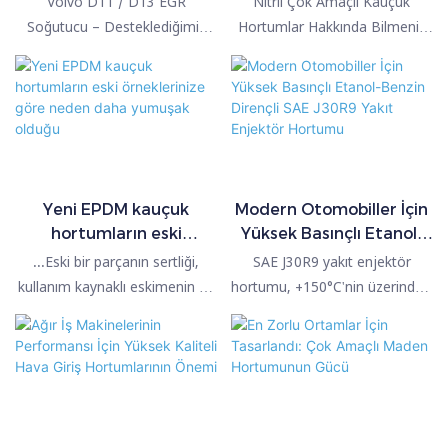
Volvo D11 / D13 EGR
Nitril Çok Amaçlı Kauçuk
Edilmelidir?
Soğutucu – Desteklediğimiz
Hortumlar Hakkında Bilmeniz
Birçok Uygulamadan Biri
Gereken Her Şey
Yeni EPDM kauçuk
Modern Otomobiller İçin
hortumların eski
Yüksek Basınçlı Etanol-
örneklerinize göre neden
Benzin Dirençli SAE
...Eski bir parçanın sertliği,
SAE J30R9 yakıt enjektör
daha yumuşak olduğu
J30R9 Yakıt Enjektör
kullanım kaynaklı eskimenin bir
hortumu, +150°C'nin üzerindeki
Hortumu
göstergesidir; oysa birinci sınıf,
ısıya, etanol korozyonuna ve
yeni bir EPDM hortum,
aşırı yakıt basıncına taviz
zamanın etkisini göstermeden
vermeden dayanabilen, EFI
önceki malzemenin en uygun
sistemlerinin sessiz
durumunu temsil eder.
koruyucusudur...