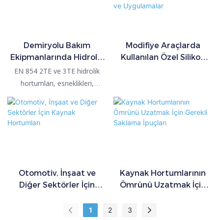
endüstriyel su transferi için
idealdir.
Demiryolu Bakım
Modifiye Araçlarda
Ekipmanlarında Hidrolik
Kullanılan Özel Silikon
Hortum Uygulamaları
Hortumlar: Yapı,
EN 854 2TE ve 3TE hidrolik
Malzemeler ve
hortumları, esneklikleri,
Uygulamalar
kompakt yapıları ve güvenilir
basınç performansları
nedeniyle demiryolu bakım
makinelerinde yaygın olarak
kullanılmaktadır. Tasarımları,
alanın sınırlı olduğu ve istikrarlı
çalışmanın gerekli olduğu mobil
Otomotiv, İnşaat ve
Kaynak Hortumlarının
ekipmanlardaki hidrolik
Diğer Sektörler İçin
Ömrünü Uzatmak İçin
devreler için uygun olmalarını
Kaynak Hortumları
Gerekli Saklama İpuçları
sağlar.
1
2
3