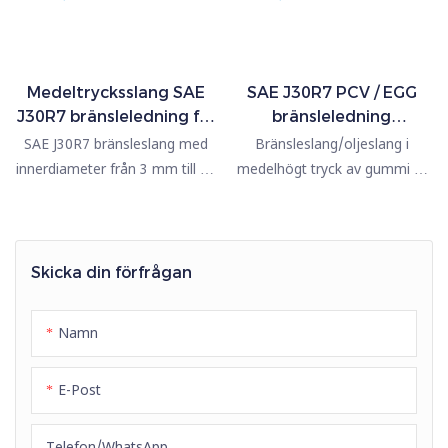
Medeltrycksslang SAE
SAE J30R7 PCV / EGG
J30R7 bränsleledning för
bränsleledning
fordon | PASSIONHOSE
gummislang för fordon |
SAE J30R7 bränsleslang med
Bränsleslang/oljeslang i
PASSIONHOSE
innerdiameter från 3 mm till 25
medelhögt tryck av gummi är
mm.
avsedd för överföring av
industriellt bränsle, diesel,
biodiesel, hydraulolja och
maskinolja. När
Skicka din förfrågan
bränsleslangen uppfyller SAE
J30-standarden kan den
Namn
användas i fordonsindustrin –
Används för att transportera
E-Post
bensin, diesel och smörjolja
eller ångor som finns i
antingen bränslesystemet eller
Telefon/whatsApp