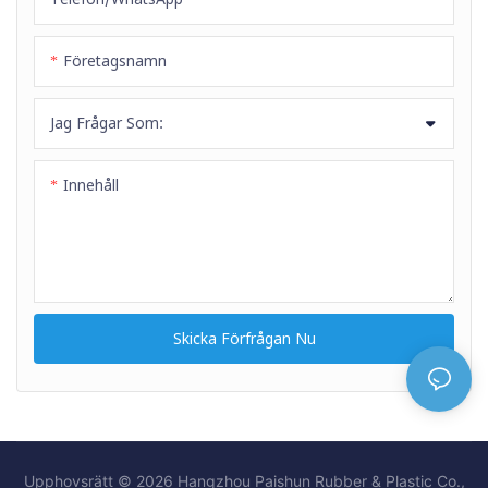
i vevhuset på
förbränningsmotorer.
Företagsnamn
Bränsleslangen är tillverkad av
syntetiskt gummi med flätade
Jag Frågar Som:
fibrer.
Innehåll
Skicka Förfrågan Nu
Upphovsrätt © 2026 Hangzhou Paishun Rubber & Plastic Co.,