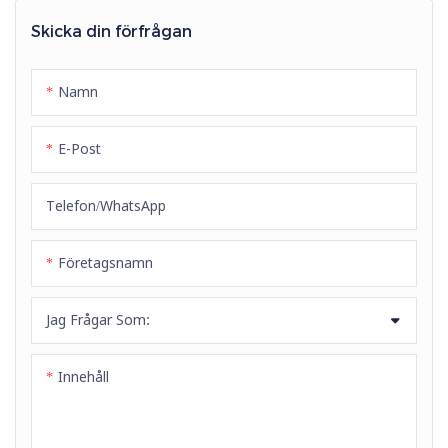
dryckesindustrin, med
erbjuder utmärkt transparens,
premium platinahärdad
flexibilitet och motståndskraft
Skicka din förfrågan
kiselgel.
mot kollaps.
Namn
E-Post
Telefon/whatsApp
Företagsnamn
Jag Frågar Som:
Innehåll