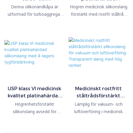
luftintagssystem –
silikonslang med SUS-
oxiderande miljöer i moderna
samtidigt som den förblir
Denna silikonändkåpa är
Högren medicinsk silikonslang
högtemperatur- och
trådförstärkning
ozongenererings- och
mycket flexibel, giftfri och helt i
utformad för turboaggregat
förstärkt med rostfri ståltråd
tryckbeständig
vattenreningssystem.
enlighet med globala
och luftintag och ger pålitlig
för överföring av läkemedels-
medicinska regulatoriska
tätning under höga
och bioprocessvätskor.
standarder.
temperaturer och laddtryck.
Idealisk för att blockera
oanvända portar och
insugningsrör i fordonssystem.
USP klass VI medicinsk
Medicinskt rostfritt
kvalitet platinahärdad
ståltrådsförstärkt
silikonslang med 4-
silikonslang för vakuum
Högrenhetsförstärkt
Lämplig för vakuum- och
lagers tygförstärkning
och luftöverföring
silikonslang avsedd för
luftöverföring i medicinsk
Transparent slang med
professionell trycköverföring
utrustning och
hög renhet
inom läkemedels-, mjölk- och
laboratorieutrustning, och