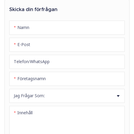
krävande applikationer. Den
bästa valet för kritiska tunga
har fyra spirallager av
Skicka din förfrågan
system inom gruvdrift,
höghållfast ståltråd, vilket gör
offshoreborrning och tung
den extremt stark och flexibel.
Namn
anläggningsutrustning.
E-Post
Telefon/whatsApp
Företagsnamn
Jag Frågar Som:
Innehåll