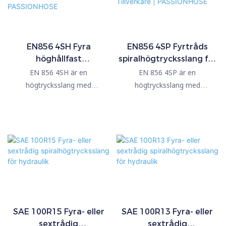
EN856 4SH Fyra
EN856 4SP Fyrtråds
höghållfast
spiralhögtrycksslang för
ståltrådsspiral
hydrauliska
EN 856 4SH är en
EN 856 4SP är en
hydraulisk gummislang
gummislangar
högtrycksslang med
högtrycksslang med
för byggmaskiner |
Tillverkare |
spiraltrådsförstärkt tråd,
spiraltrådsförstärkt tråd,
PASSIONHOSE
PASSIONHOSE
avsedd för extrema
avsedd för krävande
applikationer. Den har fyra
tillämpningar. Den har fyra
lager av höghållfast
lager av höghållfast
ståltrådsspiralförstärkning, ett
ståltrådsspiralförstärkning, ett
oljebeständigt innerrör av
oljebeständigt innerrör av
syntetiskt gummi och ett
syntetiskt gummi och ett
väder- och nötningsbeständigt
syntetiskt gummihölje som är
hölje av syntetiskt gummi. Den
motståndskraftigt mot olja,
fungerar vid temperaturer från
nötning, väder och ozon. Den
SAE 100R15 Fyra- eller
SAE 100R13 Fyra- eller
sextrådig
sextrådig
–40 °C till +121 °C och
fungerar vid temperaturer från