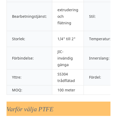
extrudering
Bearbetningstjänst:
och
Stil:
flätning
Storlek:
1/4" till 2"
Temperatur:
JIC-
Förbindelse:
invändig
Innerslang:
gänga
SS304
Yttre:
Fördel:
trådflätad
MOQ:
100 meter
Varför välja PTFE