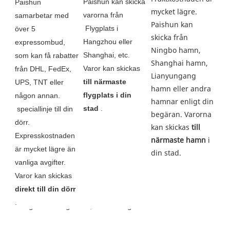
Paishun kan skicka 
Paishun 
mycket lägre. 
varorna från
samarbetar med 
Paishun kan 
 Flygplats i 
över 5 
skicka från 
Hangzhou eller 
expressombud, 
Ningbo hamn, 
Shanghai, etc. 
som kan få rabatter 
Shanghai hamn, 
Varor kan skickas 
från DHL, FedEx, 
Lianyungang 
till närmaste 
UPS, TNT eller 
hamn eller andra 
flygplats i din 
någon annan.
hamnar enligt din 
stad
 .
 speciallinje till din 
begäran. Varorna 
dörr. 
kan skickas 
till 
Expresskostnaden 
närmaste hamn
 i 
är mycket lägre än 
din stad. 
vanliga avgifter. 
Varor kan skickas 
direkt till din dörr
.