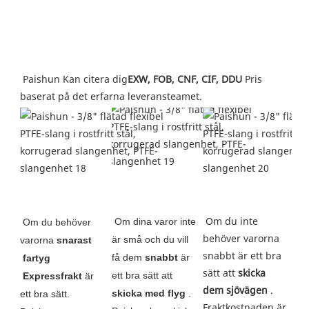
Paishun Kan citera dig
EXW, FOB, CNF, CIF, DDU
 Pris 
baserat på det erfarna leveransteamet.
 Om du inte 
Om dina varor inte 
Om du behöver 
behöver varorna 
är små och du vill 
varorna 
snarast
snabbt är ett bra 
få dem 
snabbt
 är 
fartyg
sätt att 
skicka 
ett bra sätt att 
 Expressfrakt
 är 
dem sjövägen
 . 
skicka med flyg
 . 
ett bra sätt. 
Fraktkostnaden är 