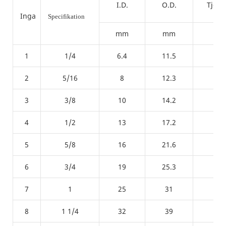
I.D.
O.D.
Tjock
Inga
Specifikation
mm
mm
m
1
1/4
6.4
11.5
0.8
2
5/16
8
12.3
0.6
3
3/8
10
14.2
0.6
4
1/2
13
17.2
0.8
5
5/8
16
21.6
0.9
6
3/4
19
25.3
1
7
1
25
31
1
8
1 1/4
32
39
1.1