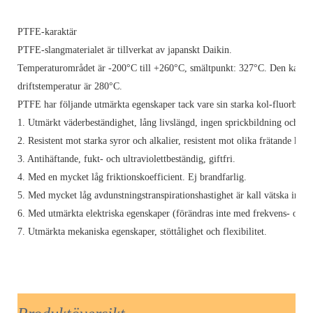
PTFE-karaktär
PTFE-slangmaterialet är tillverkat av japanskt Daikin.
Temperaturområdet är -200°C till +260°C,
smältpunkt: 327°C.
Den kan in
driftstemperatur är 280°C.
PTFE har följande utmärkta egenskaper tack vare sin starka kol-fluorbind
1. Utmärkt väderbeständighet, lång livslängd, ingen sprickbildning och ing
2. Resistent mot starka syror och alkalier, resistent mot olika frätande kemi
3. Antihäftande, fukt- och ultraviolettbeständig, giftfri.
4. Med en mycket låg friktionskoefficient. Ej brandfarlig.
5. Med mycket låg avdunstningstranspirationshastighet är kall vätska inte f
6. Med utmärkta elektriska egenskaper (förändras inte med frekvens- och 
7. Utmärkta mekaniska egenskaper, stöttålighet och flexibilitet.