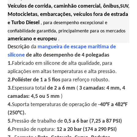
Veículos de corrida, caminhão comercial, ônibus,
SUV,
Motocicletas, embarcações, veículos fora de estrada
Turbo Diesel
e
, para desempenho excepcional e
confiabilidade garantida, principalmente para os mercados
americano e europeu
.
Descrição
da
mangueira de escape marítima de
silicone
de alto desempenho de 4 polegadas
1.
Fabricado em silicone de alta qualidade,
para
aplicações em altas temperaturas e alta pressão.
2.
Poliéster de 1 a 5 fios
para reforço robusto.
3.
Espessura total
de 2 a 6 mm
(
3 camadas: 4 mm, 4
camadas: 4,5 ou 5 mm
)
4.
Suporta temperaturas de operação de
-40°F
a
482°F
(250°C).
5.
Pressão de trabalho de
0,5 a 6 bar (7,25 a 87 PSI)
6.
Pressão de ruptura:
12 a 20 bar (174 a 290 PSI)