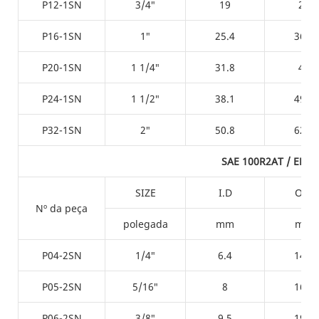
P12-1SN
3/4″
19
28
P16-1SN
1″
25.4
36.2
P20-1SN
1 1/4″
31.8
43
P24-1SN
1 1/2″
38.1
49.2
P32-1SN
2″
50.8
62.6
SAE 100R2AT / EN85
SIZE
I.D
O.D
Nº da peça
polegada
mm
mm
P04-2SN
1/4″
6.4
14.5
P05-2SN
5/16″
8
16.7
P06-2SN
3/8″
9.5
19.2