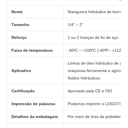
Nome
Mangueira hidráulica de borrach
Tamanho
1/4" ~ 2"
Reforço
1 ou 2 tranças de fio de aço.
Faixa de temperatura
-40ºC ~ +100ºC (-40ºF~ +212ºF)
Linhas de óleo hidráulico de alta
Aplicativo
máquinas-ferramenta e agricultur
fluidos hidráulicos.
Certificação
Aprovado pela CE e ISO
Impressão de palavras
Podemos imprimir o LOGOTIPO o
Detalhes da embalagem
Por meio de tiras de polietileno 