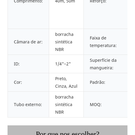
Comprimento:
40m, 50m
Reforço:
borracha
Faixa de
Câmara de ar:
sintética
temperatura:
NBR
Superfície da
ID:
1/4"~2"
mangueira:
Preto,
Cor:
Padrão:
Cinza, Azul
borracha
Tubo externo:
sintética
MOQ:
NBR
Por que nos escolher?