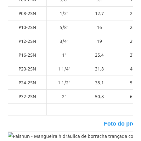
P08-2SN
1/2″
12.7
21.8
P10-2SN
5/8″
16
25.4
P12-2SN
3/4″
19
29.9
P16-2SN
1″
25.4
37.8
P20-2SN
1 1/4″
31.8
46.4
P24-2SN
1 1/2″
38.1
52.7
P32-2SN
2″
50.8
65.4
Foto do prod