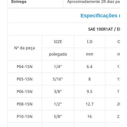
Entrega
Aproximadamente 28 dias para u
Especificações do
SAE 100R1AT / EN85
SIZE
I.D
O.D
Nº da peça
polegada
mm
mm
P04-1SN
1/4″
6.4
13.4
P05-1SN
5/16″
8
15.2
P06-1SN
3/8″
9.5
17.3
P08-1SN
1/2″
12.7
20.3
P10-1SN
5/8″
16
23.7