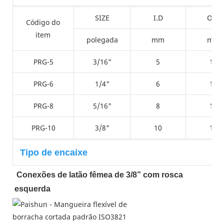
SIZE
I.D
O.D
Código do
item
polegada
mm
mm
PRG-5
3/16"
5
12
PRG-6
1/4"
6
13
PRG-8
5/16"
8
15
PRG-10
3/8"
10
17
Tipo de encaixe
Conexões de latão fêmea de 3/8” com rosca 
esquerda