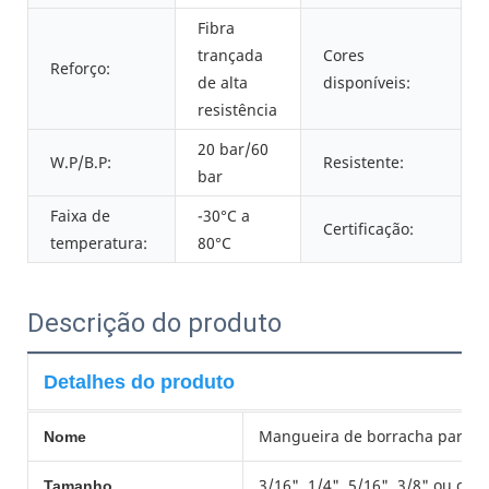
Fibra
trançada
Cores
Reforço:
de alta
disponíveis:
resistência
20 bar/60
W.P/B.P:
Resistente:
bar
Faixa de
-30°C a
Certificação:
temperatura:
80°C
Descrição do produto
Detalhes do produto
Mangueira de borracha para g
Nome
3/16", 1/4", 5/16", 3/8" ou co
Tamanho