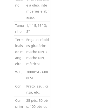
no
e a óleo, inte
mpéries e abr
asão.
Tama
1/4" 5/16" 3/
nho
8"
Term
Engates rápid
inais
os giratórios
de m
macho NPT x
angu
macho NPT,
eira
métricos
W.P.
3000PSI - 600
0PSI
Cor
Preto, azul, ci
nza, etc.
Com
25 pés, 50 pé
prim
s, 100 pés ou