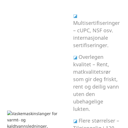
◪
Multisertifiseringer
– cUPC, NSF osv.
internasjonale
sertifiseringer.
Overlegen
◪
kvalitet – Rent,
matkvalitetsrør
som gir deg friskt,
rent og deilig vann
uten den
ubehagelige
lukten.
Flere størrelser –
◪
Tilgjengelig i 120