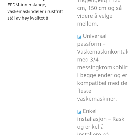
cm, 150 cm og så
videre å velge
mellom.
Universal
◪
passform –
Vaskemaskinkontakt
med 3/4
messingkromkobling
i begge ender og er
kompatibel med de
fleste
vaskemaskiner.
Enkel
◪
installasjon – Rask
og enkel å
installere på