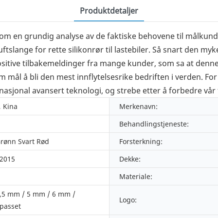
Produktdetaljer
om en grundig analyse av de faktiske behovene til målkun
tslange for rette silikonrør til lastebiler. Så snart den myke
 positive tilbakemeldinger fra mange kunder, som sa at denn
ål å bli den mest innflytelsesrike bedriften i verden. For å
asjonal avansert teknologi, og strebe etter å forbedre vår t
, Kina
Merkenavn:
Behandlingstjeneste:
Grønn Svart Rød
Forsterkning:
:2015
Dekke:
Materiale:
,5 mm / 5 mm / 6 mm /
Logo:
lpasset