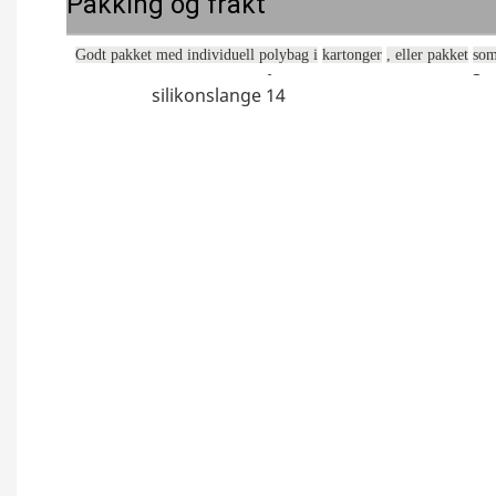
Pakking og frakt
Godt pakket med individuell polybag i
kartonger
, eller pakket
som