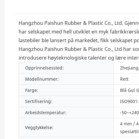
Hangzhou Paishun Rubber & Plastic Co., Ltd. Gjenn
har selskapet med hell utviklet en myk fabrikkrørsluf
lastebiler ble lansert på markedet, fikk selskapet
Hangzhou Paishun Rubber & Plastic Co., Ltd har som m
introdusere høyteknologiske talenter og lære intern
Opprinnelsessted:
Zhejiang
Modellnummer:
Rett
Farge:
Blå Gul 
Sertifisering:
ISO9001
Arbeidstemperatur:
-50~+240
4 mm / 4
Veggtykkelse:
spesialti