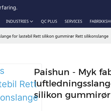
faring.
INDUSTRIES
QC PLUS
SERVICES
FABRIKKS
lange for lastebil Rett silikon gummirør Rett silikonslange
Paishun - Myk fab
luftledningsslange
silikon gummirør 