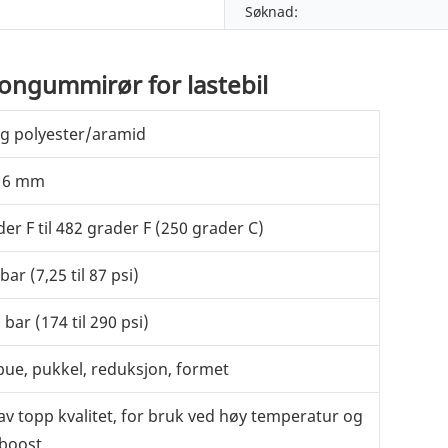
Søknad:
kongummirør for lastebil
 lag polyester/aramid
il 6 mm
der F til 482 grader F (250 grader C)
 bar (7,25 til 87 psi)
0 bar (174 til 290 psi)
lbue, pukkel, reduksjon, formet
 av topp kvalitet, for bruk ved høy temperatur og
 boost