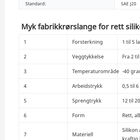
Standard:
SAE J20
Myk fabrikkrørslange for rett sili
1
Forsterkning
1 til 5
2
Veggtykkelse
Fra 2 t
3
Temperaturområde
-40 gra
4
Arbeidstrykk
0,5 til 6
5
Sprengtrykk
12 til 2
6
Form
Rett, a
Silikon
7
Materiell
kraftig