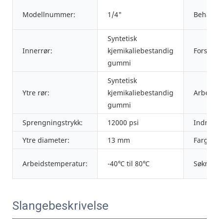
Modellnummer:
1/4"
Behandl
Syntetisk
Innerrør:
kjemikaliebestandig
Forster
gummi
Syntetisk
Ytre rør:
kjemikaliebestandig
Arbeids
gummi
Sprengningstrykk:
12000 psi
Indre d
Ytre diameter:
13 mm
Farge:
Arbeidstemperatur:
-40℃ til 80℃
Søknad
Slangebeskrivelse