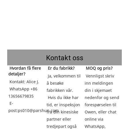
Kontakt oss
 Hvordan få flere 
 Er du fabrikk?
 MOQ og pris?
detaljer?
 Ja, velkommen til 
 Vennligst skriv 
 Kontakt: Alice J.
å besøke 
inn meldingen 
 WhatsApp +86 
fabrikken vår.
din i skjemaet 
13656679835
 Hvis du ikke har 
nedenfor og send 
 E-
tid, er inspeksjon 
forespørselen til 
post:ps010@parshun.com
fra din kinesiske 
Owen, eller chat 
partner eller 
online via 
tredjepart også 
WhatsApp, 