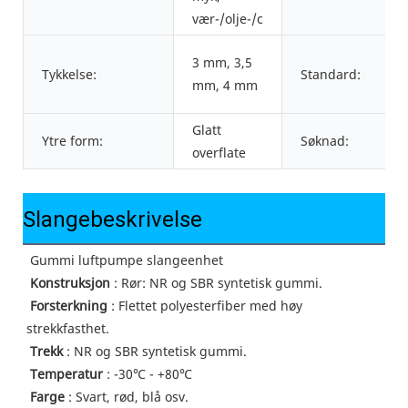
vær-/olje-/c
3 mm, 3,5
Tykkelse:
Standard:
mm, 4 mm
Glatt
Ytre form:
Søknad:
overflate
Slangebeskrivelse
 Gummi luftpumpe slangeenhet
Konstruksjon
 : Rør: NR og SBR syntetisk gummi.
Forsterkning
 : Flettet polyesterfiber med høy 
strekkfasthet.
Trekk
 : NR og SBR syntetisk gummi.
Temperatur
 : -30℃ - +80℃
Farge
 : Svart, rød, blå osv.