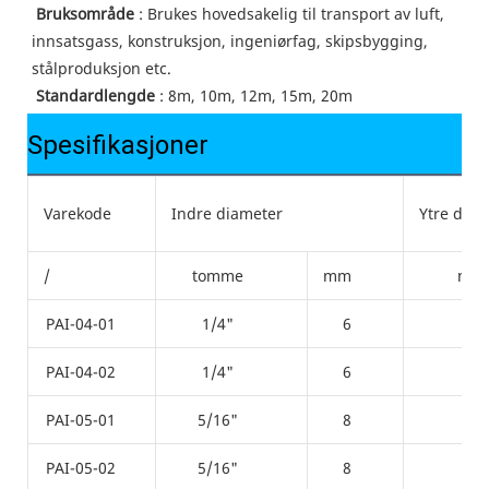
Bruksområde
 : Brukes hovedsakelig til transport av luft, 
innsatsgass, konstruksjon, ingeniørfag, skipsbygging, 
stålproduksjon etc.
Standardlengde
 : 8m, 10m, 12m, 15m, 20m
Spesifikasjoner
Varekode
Indre diameter
Ytre diam
/
tomme
mm
mm
PAI-04-01
1/4"
6
13
PAI-04-02
1/4"
6
13
PAI-05-01
5/16"
8
15
PAI-05-02
5/16"
8
15