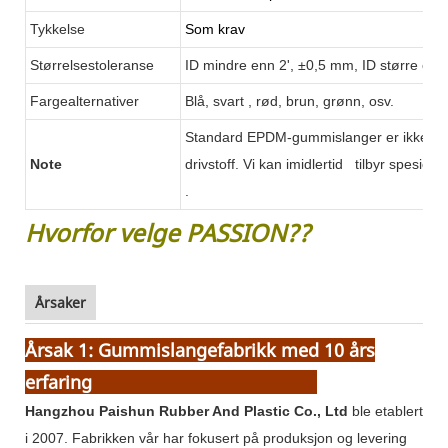
Tykkelse
Som krav
Størrelsestoleranse
ID mindre enn 2', ±0,5 mm, ID større enn
Fargealternativer
Blå, svart
, rød, brun, grønn, osv.
Standard EPDM-gummislanger er ikke egn
Note
drivstoff. Vi kan imidlertid
tilbyr spesielle
.
Hvorfor velge PASSION??
Årsaker
Årsak 1: Gummislangefabrikk med 10 års
erfaring
Hangzhou Paishun Rubber And Plastic Co., Ltd
ble etablert
i 2007. Fabrikken vår har fokusert på produksjon
og levering