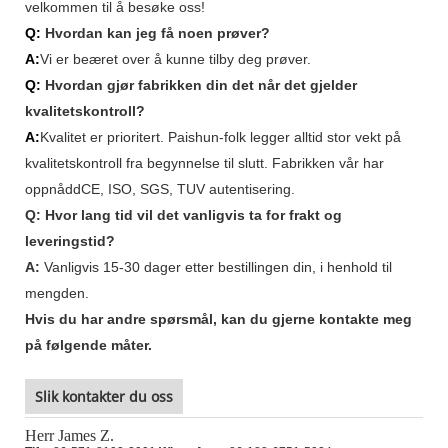
velkommen til å besøke oss!
Q:
Hvordan kan jeg få noen prøver?
A:
Vi er beæret over å kunne tilby deg prøver.
Q:
Hvordan gjør fabrikken din det når det gjelder
kvalitetskontroll?
A:
Kvalitet er prioritert. Paishun-folk legger alltid stor vekt på
kvalitetskontroll fra begynnelse til slutt. Fabrikken vår har
oppnådd
CE, ISO, SGS, TUV
autentisering.
Q:
Hvor lang tid vil det vanligvis ta for frakt og
leveringstid?
A:
Vanligvis 15-30 dager etter bestillingen din, i henhold til
mengden.
Hvis du har andre spørsmål, kan du gjerne kontakte meg
på følgende måter.
Slik kontakter du oss
Herr James Z.