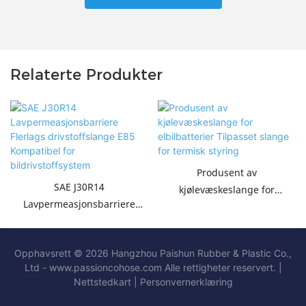
Relaterte Produkter
Produsent av
SAE J30R14
kjølevæskeslange for
Lavpermeasjonsbarriere
elbilbatterier Tilpasset slange
Flerlags drivstoffslange E85
for termisk styring
Kompatibel for
Opphavsrett © 2026 Hangzhou Paishun Rubber & Plastic Co.,
bildrivstoffsystem
Ltd - www.passioncohose.com Alle rettigheter reservert. |
Nettstedkart
|
Personvernerklæring