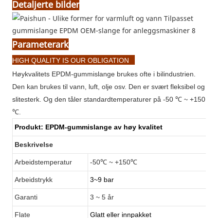
Detaljerte bilder
Parameterark
HIGH QUALITY IS OUR OBLIGATION
Høykvalitets EPDM-gummislange brukes ofte i bilindustrien.
Den kan brukes til vann, luft, olje osv. Den er svært fleksibel og
slitesterk. Og den tåler standardtemperaturer på -50 ℃ ~ +150
℃.
Produkt:
EPDM-gummislange av høy kvalitet
Beskrivelse
Arbeidstemperatur
-50℃ ~ +150℃
Arbeidstrykk
3~9 bar
Garanti
3
~ 5 år
Flate
Glatt eller innpakket