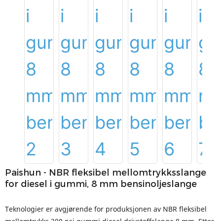
Paishun - NBR fleksibel mellomtrykksslange
for diesel i gummi, 8 mm bensinoljeslange
Teknologier er avgjørende for produksjonen av NBR fleksibel