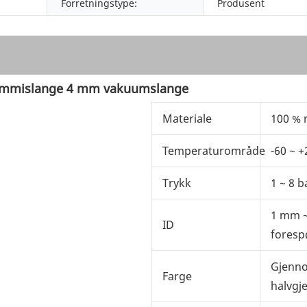
Forretningstype:
Produsent
gummislange 4 mm vakuumslange
Materiale
100 % 
Temperaturområde
-60 ~ +
Trykk
1 ~ 8 b
1 mm ~
ID
foresp
Gjenno
Farge
halvgj