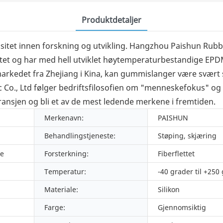
Produktdetaljer
sitet innen forskning og utvikling. Hangzhou Paishun Rubbe
asitet og har med hell utviklet høytemperaturbestandige 
kedet fra Zhejiang i Kina, kan gummislanger være svært s
o., Ltd følger bedriftsfilosofien om "menneskefokus" og fo
 bransjen og bli et av de mest ledende merkene i fremtiden.
Merkenavn:
PAISHUN
Behandlingstjeneste:
Støping, skjæring
e
Forsterkning:
Fiberflettet
Temperatur:
-40 grader til +250
Materiale:
Silikon
Farge:
Gjennomsiktig