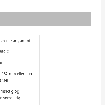
ren silikongummi
250 C
ar
 152 mm eller som
ørsel
msiktig og
ennomsiktig