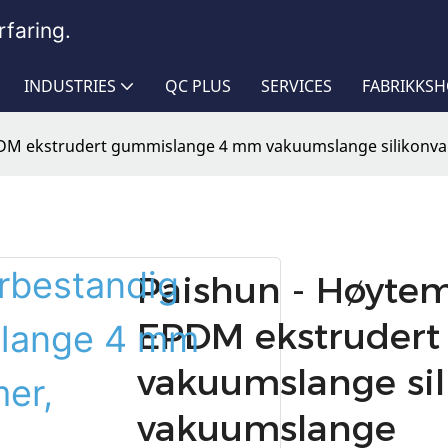
faring.
INDUSTRIES
QC PLUS
SERVICES
FABRIKKS
PDM ekstrudert gummislange 4 mm vakuumslange silikonv
Paishun - Høyte
EPDM ekstruder
vakuumslange sil
vakuumslange