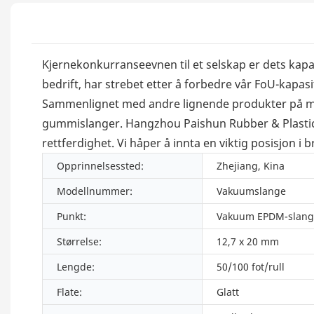
Kjernekonkurranseevnen til et selskap er dets kapa
bedrift, har strebet etter å forbedre vår FoU-kap
Sammenlignet med andre lignende produkter på mar
gummislanger. Hangzhou Paishun Rubber & Plastic C
rettferdighet. Vi håper å innta en viktig posisjon i
Opprinnelsessted:
Zhejiang, Kina
Modellnummer:
Vakuumslange
Punkt:
Vakuum EPDM-slang
Størrelse:
12,7 x 20 mm
Lengde:
50/100 fot/rull
Flate:
Glatt