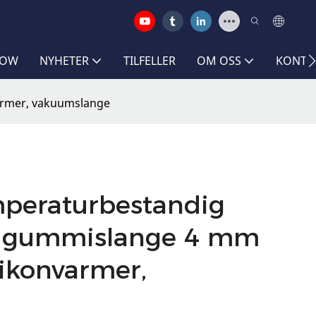
HOW
NYHETER
TILFELLER
OM OSS
KONTA
armer, vakuumslange
mperaturbestandig
t gummislange 4 mm
ikonvarmer,