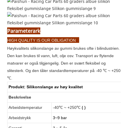
Parameterark
HIGH QUALITY IS OUR OBLIGATION
Høykvalitets silikonslange av gummi brukes ofte i bilindustrien.
Den kan brukes til vann, luft, olje osv. Transport av flytende
matvarer er også tilgjengelig. Den er svært fleksibel og
slitesterk. Og den tåler standardtemperaturer på -40 ℃ ~ +250
℃.
Produkt:
Silikonslange av høy kvalitet
Beskrivelse
Arbeidstemperatur
-40℃ ~ +250℃
(
)
Arbeidstrykk
3~9 bar
Garanti
3
~ 5 år