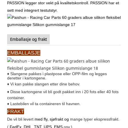
PASSION legger stor vekt på kvalitetskontroll. PASSION har et
sett med integrert testutstyr.
Emballasje og frakt
EMBALLASJE
♦ Slangene pakkes i plastpose eller OPP-film og legges
deretter i kartongene.
♦
Vi kan pakke slangen etter dine behov.
♦
Disse kartongene vil bli godt pakket inn i 20 fots eller 40 fots
container.
♦
Lastebilen vil ta containeren til havnen.
FRAKT
De vil bli levert
med fly, sjøfrakt og
mange typer ekspressfrakt.
(
FedEx, DHL, TNT, UPS, EMS
osv.)