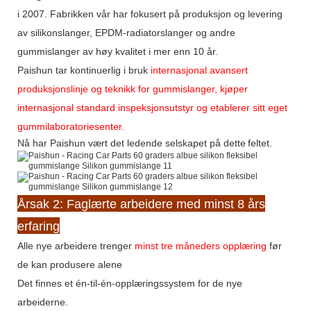
i 2007. Fabrikken vår har fokusert på produksjon
og levering
av silikonslanger, EPDM-radiatorslanger og andre
gummislanger av høy kvalitet i mer enn 10 år.
Paishun tar kontinuerlig i bruk
internasjonal avansert
produksjonslinje og teknikk for gummislanger, kjøper
internasjonal standard inspeksjonsutstyr og etablerer sitt eget
gummilaboratoriesenter.
Nå har Paishun vært det ledende selskapet på dette
feltet.
Årsak 2: Faglærte arbeidere med minst 8 års
erfaring
Alle nye arbeidere trenger
minst tre måneders opplæring
før
de kan produsere alene
Det finnes et én-til-én-opplæringssystem for de nye
arbeiderne.