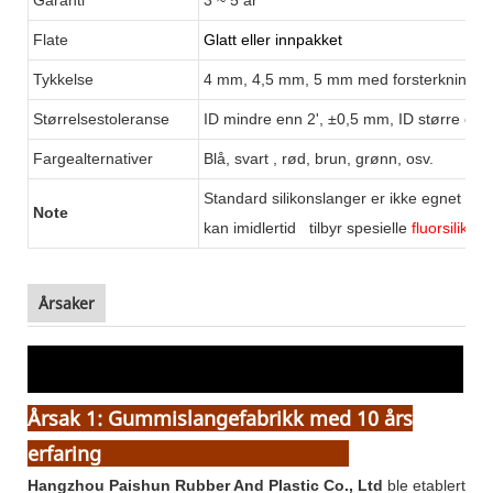
Flate
Glatt eller innpakket
Tykkelse
4 mm, 4,5 mm, 5 mm med forsterkning
3
Størrelsestoleranse
ID mindre enn 2', ±0,5 mm, ID større enn
Fargealternativer
Blå, svart
, rød, brun, grønn, osv.
Standard silikonslanger er ikke egnet for
Note
kan imidlertid
tilbyr spesielle
fluorsilikon
Årsaker
Hvorfor velge PASSION???
Årsak 1: Gummislangefabrikk med 10 års
erfaring
Hangzhou Paishun Rubber And Plastic Co., Ltd
ble etablert