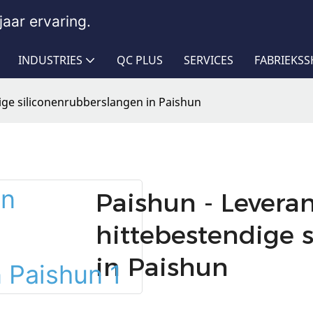
aar ervaring.
INDUSTRIES
QC PLUS
SERVICES
FABRIEKS
ige siliconenrubberslangen in Paishun
Paishun - Leveran
hittebestendige 
in Paishun