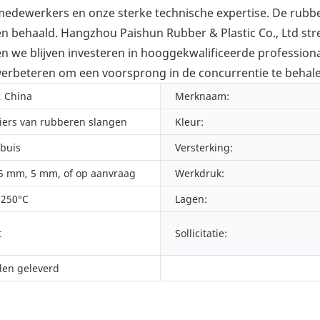
e medewerkers en onze sterke technische expertise. De rub
ten behaald. Hangzhou Paishun Rubber & Plastic Co., Ltd str
len we blijven investeren in hooggekwalificeerde profession
verbeteren om een ​​voorsprong in de concurrentie te behal
, China
Merknaam:
iers van rubberen slangen
Kleur:
nbuis
Versterking:
5 mm, 5 mm, of op aanvraag
Werkdruk:
 250°C
Lagen:
t
Sollicitatie:
en geleverd