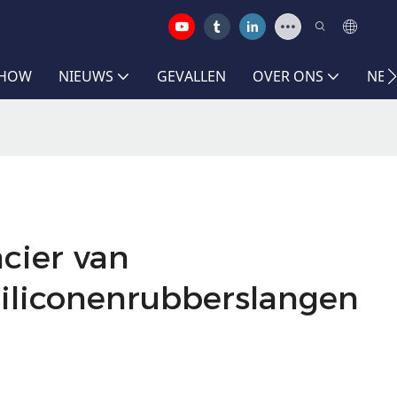
SHOW
NIEUWS
GEVALLEN
OVER ONS
NEE
cier van
siliconenrubberslangen