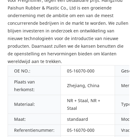
voor Freightliner, tegen een betaalbare prijs. Hangzhou
Paishun Rubber & Plastic Co., Ltd is een groeiende
onderneming met de ambitie om een ​​van de meest
concurrerende bedrijven in de markt te worden. We zullen
blijven investeren in onderzoek en ontwikkeling van
nieuwe technologieën voor de introductie van nieuwe
producten. Daarnaast zullen we de kansen benutten die
de openstelling en hervormingen bieden om klanten
wereldwijd aan te trekken.
OE NO.:
05-16070-000
Geschik
Plaats van
Zhejiang, China
Merkna
herkomst:
NR + Staal, NR +
Materiaal:
Type:
Staal
Maat:
standaard
Modeln
Referentienummer:
05-16070-000
Vracht