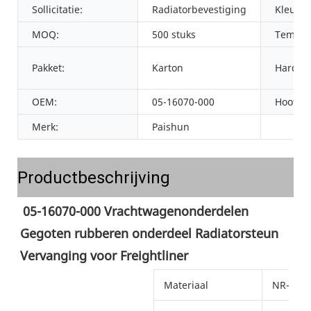
Sollicitatie:
Radiatorbevestiging
Kleur:
MOQ:
500 stuks
Temper
Pakket:
Karton
Hardhe
OEM:
05-16070-000
Hoofdm
Merk:
Paishun
Productbeschrijving
05-16070-000 Vrachtwagenonderdelen 
Gegoten rubberen onderdeel Radiatorsteun 
Vervanging voor Freightliner
Materiaal
NR-rubb