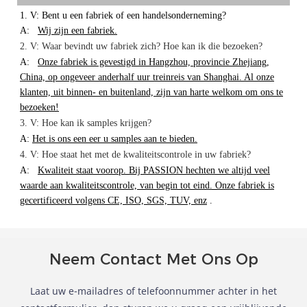
1. V: Bent u een fabriek of een handelsonderneming?
A:
Wij zijn een fabriek.
2. V: Waar bevindt uw fabriek zich? Hoe kan ik die bezoeken?
A:
Onze fabriek is gevestigd in Hangzhou, provincie Zhejiang,
China, op ongeveer anderhalf uur treinreis van Shanghai. Al onze
klanten, uit binnen- en buitenland, zijn van harte welkom om ons te
bezoeken!
3. V: Hoe kan ik samples krijgen?
A:
Het is ons een eer u samples aan te bieden.
4. V: Hoe staat het met de kwaliteitscontrole in uw fabriek?
A:
Kwaliteit staat voorop. Bij PASSION hechten we altijd veel
waarde aan kwaliteitscontrole, van begin tot eind. Onze fabriek is
gecertificeerd volgens CE, ISO, SGS, TUV, enz
.
Neem Contact Met Ons Op
Laat uw e-mailadres of telefoonnummer achter in het