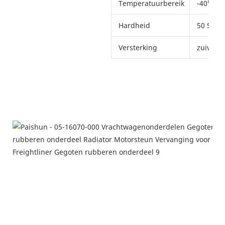
Temperatuurbereik
-40℃ ~ 
Hardheid
50 Shor
Versterking
zuiver 