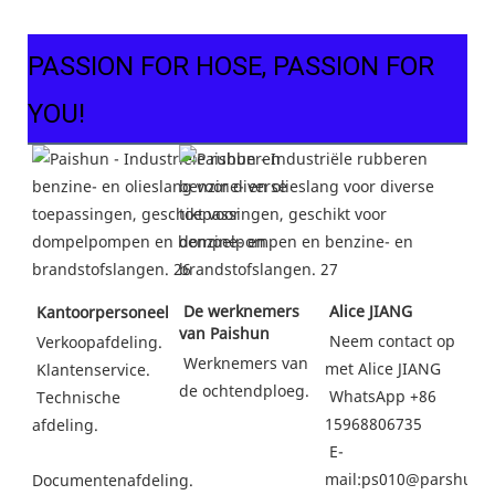
PASSION FOR HOSE, PASSION FOR
YOU!
 De werknemers 
 Alice JIANG
 Kantoorpersoneel
van Paishun
Neem contact op 
 Verkoopafdeling.
 Werknemers van 
met Alice JIANG
Klantenservice.
de ochtendploeg.
WhatsApp +86 
 Technische 
15968806735
afdeling.
 E-
mail:ps010@parshun.
Documentenafdeling.