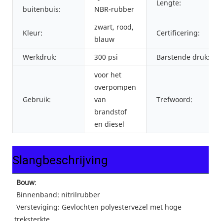
Lengte:
buitenbuis:
NBR-rubber
zwart, rood,
Kleur:
Certificering:
blauw
Werkdruk:
300 psi
Barstende druk:
voor het
overpompen
Gebruik:
van
Trefwoord:
brandstof
en diesel
Slangbeschrijving
Bouw
: 
 Binnenband: 
nitrilrubber
 Versteviging: Gevlochten polyestervezel met hoge 
treksterkte.