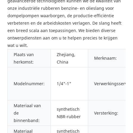
geavanceerde technologieën kunnen we de kwaliteit van
onze industriële rubberen benzine- en olieslang voor
dompelpompen waarborgen, de productie-efficiëntie
verbeteren en de arbeidskosten verlagen. De slang heeft
een breed scala aan toepassingen. We bieden diverse
ontwerpdiensten aan om u te helpen precies te krijgen
wat u wilt.
Plaats van
Zhejiang,
Merknaam:
herkomst:
China
Modelnummer:
1/4"-1"
Verwerkingsservice
Materiaal van
synthetisch
de
Versterking:
NBR-rubber
binnenband:
Materiaal
synthetisch