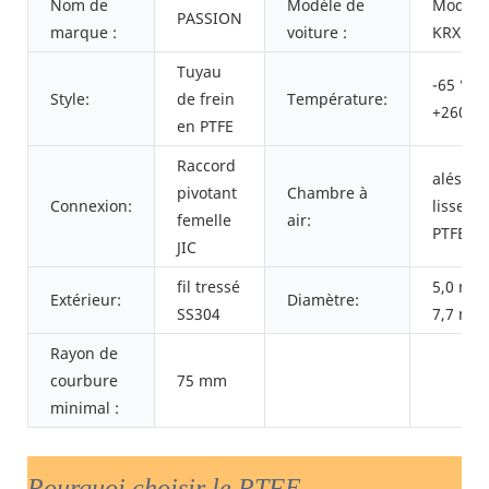
Nom de
Modèle de
Modèle
PASSION
marque :
voiture :
KRX
Tuyau
-65 °C à
Style:
de frein
Température:
+260 °C
en PTFE
Raccord
alésage
pivotant
Chambre à
Connexion:
lisse en
femelle
air:
PTFE
JIC
fil tressé
5,0 mm
Extérieur:
Diamètre:
SS304
7,7 mm
Rayon de
courbure
75 mm
minimal :
Pourquoi choisir le PTFE