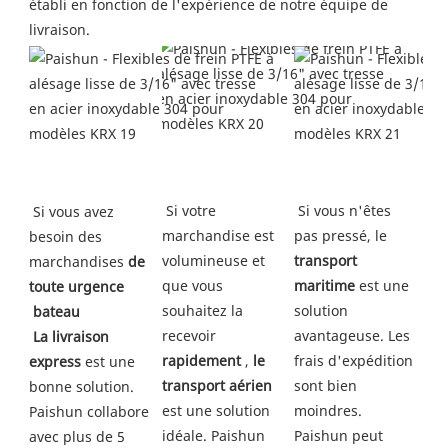
établi en fonction de l'expérience de notre équipe de 
livraison.
Si votre 
 Si vous n'êtes 
Si vous avez 
marchandise est 
pas pressé, le 
besoin des 
volumineuse et 
transport 
marchandises 
de 
que vous 
maritime
 est une 
toute urgence
souhaitez la 
solution 
bateau
recevoir 
avantageuse. Les 
 La livraison 
rapidement
 , 
le 
frais d'expédition 
express
 est une 
transport aérien
sont bien 
bonne solution. 
est une solution 
moindres. 
Paishun collabore 
idéale. Paishun 
Paishun peut 
avec plus de 5 