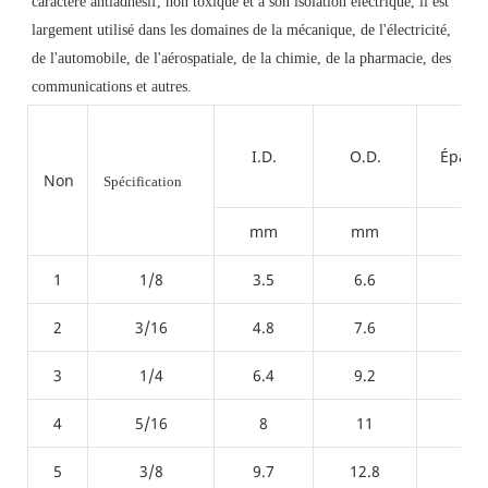
caractère antiadhésif, non toxique et à son isolation électrique, il est 
largement utilisé dans les domaines de la mécanique, de l'électricité, 
de l'automobile, de l'aérospatiale, de la chimie, de la pharmacie, des 
communications et autres.
I.D.
O.D.
Épaiss
Non
Spécification
mm
mm
m
1
1/8
3.5
6.6
1
2
3/16
4.8
7.6
0.8
3
1/4
6.4
9.2
0.8
4
5/16
8
11
0.8
5
3/8
9.7
12.8
0.8