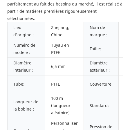
parfaitement au fait des besoins du marché, il est réalisé à
partir de matières premières rigoureusement
sélectionnées.
Lieu
Zhejiang,
Nom de
PA
d'origine :
Chine
marque :
Numéro de
Tuyau en
Taille:
1/
modèle :
PTFE
Diamètre
Diamètre
6,5 mm
9,
intérieur :
extérieur :
SS
Tube:
PTFE
Couverture:
Tr
100 m
Longueur de
As
(longueur
Standard:
la bobine :
SA
aléatoire)
Personnaliser
Pression de