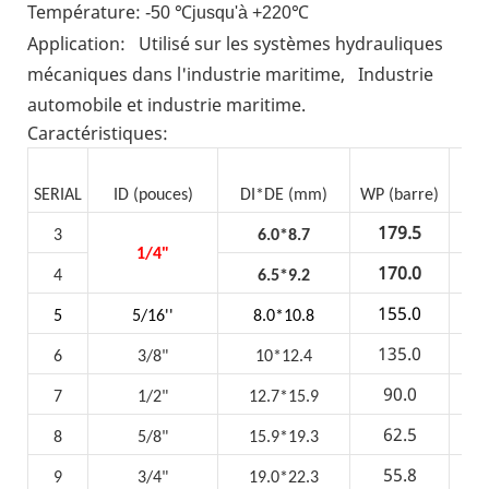
Température:
-50
℃
jusqu'à +220
℃
Application:
Utilisé sur les systèmes hydrauliques
mécaniques dans l'industrie maritime,
Industrie
automobile et industrie maritime.
Caractéristiques:
SERIAL
ID (pouces)
DI*DE (mm)
WP (barre)
BP 
179.5
3
6.0*8.7
7
1/4"
170.0
4
6.5*9.2
6
155.0
5
5/16''
8.0*10.8
6
135.0
6
3/8"
10*12.4
5
90.0
7
1/2"
12.7*15.9
3
62.5
8
5/8"
15.9*19.3
2
55.8
9
3/4"
19.0*22.3
2