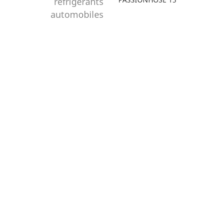
réfrigérants
automobiles
Bonjour le monde!
unité de héros simple, un simple écran géant
de type jumbotron