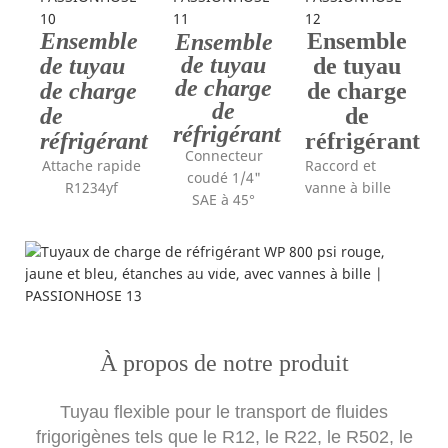
Ensemble
Ensemble
Ensemble
de tuyau
de tuyau
de tuyau
de charge
de charge
de charge
de
de
de
réfrigérant
réfrigérant
réfrigérant
Connecteur
Attache rapide
Raccord et
coudé 1/4"
R1234yf
vanne à bille
SAE à 45°
Application
---haute pression et flexible---
À propos de notre produit
Tuyau flexible pour le transport de fluides
frigorigènes tels que le R12, le R22, le R502, le