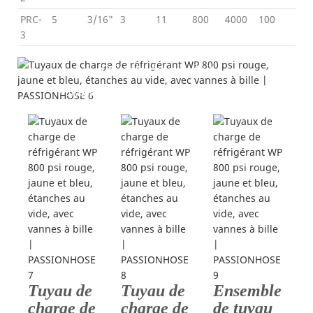
PRC-
5
3/16"
3
11
800
4000
100
3
Détails du produit
---divers tuyaux de charge de réfrigérant---
Tuyau de
Tuyau de
Ensemble
charge de
charge de
de tuyau