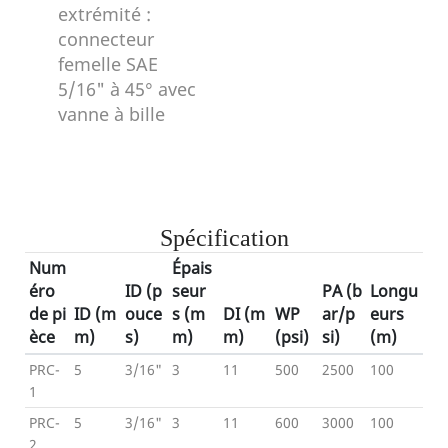
extrémité :
connecteur
femelle SAE
5/16" à 45° avec
vanne à bille
Spécification
Num
Épais
éro
ID (p
seur
PA (b
Longu
de pi
ID (m
ouce
s
(m
DI (m
WP
ar/p
eurs
èce
m)
s)
m)
m)
(psi)
si)
(m)
PRC-
5
3/16"
3
11
500
2500
100
1
PRC-
5
3/16"
3
11
600
3000
100
2