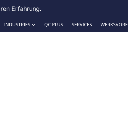
hren Erfahrung.
INDUSTRIES
QC PLUS
SERVICES
WERKSVOR
h
chdruckreinigerschlauch