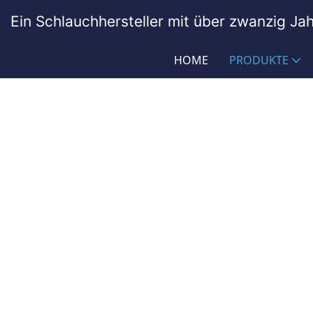
Ein Schlauchhersteller mit über zwanzig Ja
HOME
PRODUKTE
Hochdruckreinigerschlauc
PASSIONHOSE
Produkte
Reinigungsbranche
Ho