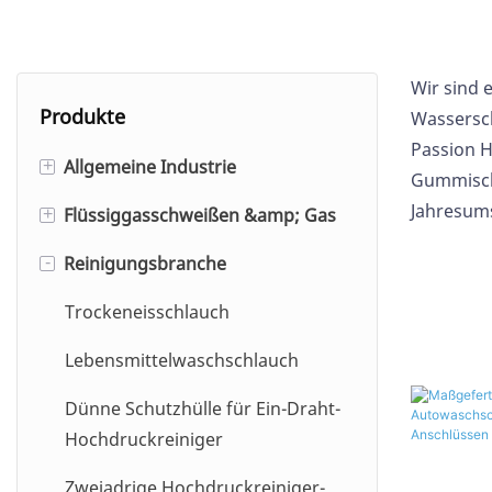
Wir sind 
Produkte
Wassersc
Passion H
Allgemeine Industrie
+
Gummischl
Jahresums
Flüssiggasschweißen &amp; Gas
Gummiluftschlauch
+
Reinigungsbranche
Luftschlauch mit großem
Sauerstoff-/Acetylenschlauch
-
Durchmesser (glatte
Schweißen Doppelschlauch
Trockeneisschlauch
Ummantelung)
Schweiß-
Lebensmittelwaschschlauch
Gummiluftschlauchbaugruppe
Doppelschlauchbaugruppe
Dünne Schutzhülle für Ein-Draht-
Presslufthammerschlauch
Inertgasschlauch
Hochdruckreiniger
Push-Lock-Schlauch
Gummigasschlauch
Zweiadrige Hochdruckreiniger-