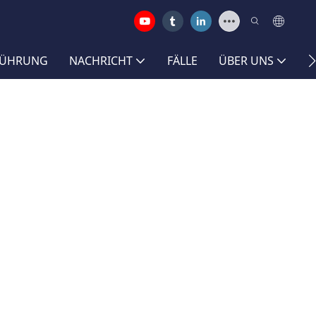
FÜHRUNG
NACHRICHT
FÄLLE
ÜBER UNS
K