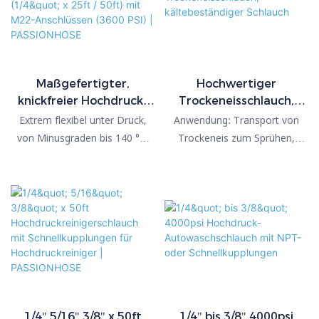
Maßgefertigter,
Hochwertiger
knickfreier Hochdruck-
Trockeneisschlauch,
Autowaschschlauch (1/4"
kältebeständiger
Extrem flexibel unter Druck,
Anwendung: Transport von
x 25ft / 50ft) mit M22-
Schlauch
von Minusgraden bis 140 °F.
Trockeneis zum Sprühen,
Anschlüssen (3600 PSI) |
Integrierter Knickschutz. Auch
Reinigen und Entgraten.
PASSIONHOSE
im Winter leichtgängig. Extrem
Kältebeständig bis -60 °C,
leichter Schlauch! Einfach zu
verschleißfest, hochisolierend
transportieren. 1,6 kg für 15 m,
und flexibel bei niedrigen
0,9 kg für 7,5 m. Maximaler
Temperaturen. Geeignet für
Arbeitsdruck: 248 bar bei 140
die Hochgeschwindigkeits-
°F. Nur für Kaltwasser.
Sprühreinigung von kristallinen
Vielseitig einsetzbar: Ideal zum
Stickstoffdioxid-
Reinigen von Autos,
Trockeneispartikeln.
Motorrädern, Böden,
Umweltfreundlich,
1/4" 5/16" 3/8" x 50ft
1/4" bis 3/8" 4000psi