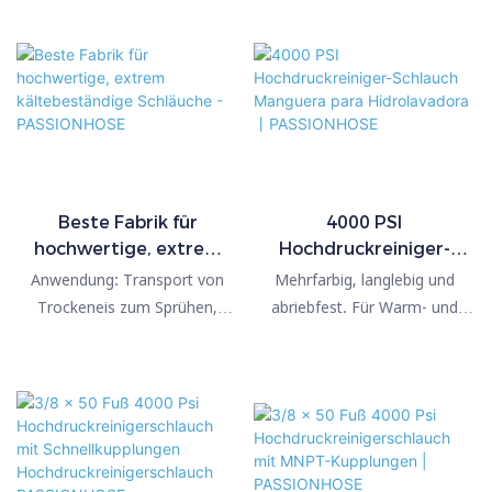
Kältebeständig bis -60 °C,
Kostenlose Schlauchprobe
kte | PASSIONHOSE
Betriebsdruck. * Sehr flexibel
Betriebsdruck. * Sehr flexibel
verschleißfest, hochisolierend
erhältlich. * Bedruckung mit
und leicht.
und leicht.
und flexibel bei niedrigen
Text und Logo möglich. OEM-
Temperaturen. Geeignet für
Fertigung möglich. * Strenge
die Hochgeschwindigkeits-
Qualitätskontrolle. Produkte
Sprühreinigung von kristallinen
werden vor dem Versand mit
Stickstoffdioxid-
modernsten Prüfmaschinen
Trockeneispartikeln.
getestet. * Kundenspezifische
Umweltfreundlich,
Schläuche erhältlich. * Direkt
Beste Fabrik für
4000 PSI
hochwertige, extrem
Hochdruckreiniger-
schadstofffrei und sicher. Auch
vom Hersteller zu günstigen
kältebeständige
Schlauch Manguera para
zum Transport von Inertgasen
Preisen. * Robuste
Anwendung: Transport von
Mehrfarbig, langlebig und
Schläuche -
Hidrolavadora丨
in hohen Breitengraden und
Konstruktion. * Lange
Trockeneis zum Sprühen,
abriebfest. Für Warm- und
PASSIONHOSE
PASSIONHOSE
kalten Regionen einsetzbar.
Lebensdauer. * Einfaches
Reinigen und Entgraten.
Kaltwasseranwendungen
Verpressen. * Erhöhter
Kältebeständig bis -60 °C,
geeignet. Biegebegrenzer
Betriebsdruck. * Sehr flexibel
verschleißfest, hochisolierend
sorgen für einen
und leicht.
und flexibel bei niedrigen
gleichmäßigen
Temperaturen. Geeignet für
Wasserdurchfluss und
die Hochgeschwindigkeits-
verhindern Knicke an den