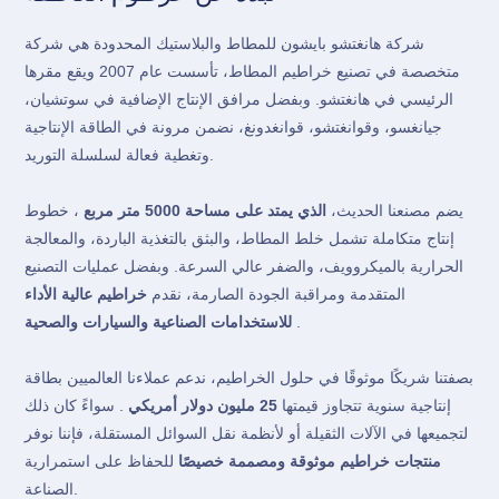
شركة هانغتشو بايشون للمطاط والبلاستيك المحدودة هي شركة
متخصصة في تصنيع خراطيم المطاط، تأسست عام 2007 ويقع مقرها
الرئيسي في هانغتشو. وبفضل مرافق الإنتاج الإضافية في سوتشيان،
جيانغسو، وقوانغتشو، قوانغدونغ، نضمن مرونة في الطاقة الإنتاجية
وتغطية فعالة لسلسلة التوريد.
يضم مصنعنا الحديث،
الذي يمتد على مساحة 5000 متر مربع
، خطوط
إنتاج متكاملة تشمل خلط المطاط، والبثق بالتغذية الباردة، والمعالجة
الحرارية بالميكروويف، والضفر عالي السرعة. وبفضل عمليات التصنيع
المتقدمة ومراقبة الجودة الصارمة، نقدم
خراطيم عالية الأداء
.
للاستخدامات الصناعية والسيارات والصحية
بصفتنا شريكًا موثوقًا في حلول الخراطيم، ندعم عملاءنا العالميين بطاقة
إنتاجية سنوية تتجاوز قيمتها
25 مليون دولار أمريكي
. سواءً كان ذلك
لتجميعها في الآلات الثقيلة أو لأنظمة نقل السوائل المستقلة، فإننا نوفر
منتجات خراطيم موثوقة ومصممة خصيصًا
للحفاظ على استمرارية
الصناعة.