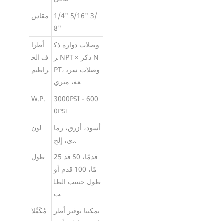
1/4" 5/16" 3/
مقاس
8"
وصلات دوارة ذك
أطرا
ر NPT × ذكر N
ف الخ
PT، وصلات سري
راطيم
عة، متري
W.P.
3000PSI - 600
0PSI
أسود، أزرق، رما
لون
دي، إلخ.
25 قدمًا، 50 قد
طول
مًا، 100 قدم أو
طول حسب الطل
ب
يمكننا توفير أطر
مُكَمِّلا