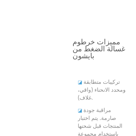
ميزات المنتج
لماذا تختار خرطوم غسيل الضغط من بايشون؟
مميزات خرطوم
غسالة الضغط من
بايشون
تركيبات متطابقة
◪
ومحدد الانحناء (واقي،
غلاف).
مراقبة جودة
◪
صارمة. يتم اختبار
المنتجات قبل شحنها
باستخدام مجموعة