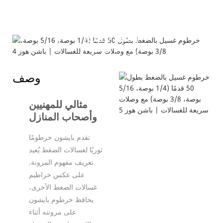
وصف المنتج
---البنية والمواصفات---
وصف
مثالي للمهنيين
وأصحاب المنازل
تقدم بايشون خرطومًا
ثوريًا لغسالات الضغط يُعيد
تعريف مفهوم المرونة.
على عكس خراطيم
غسالات الضغط الأخرى،
يحافظ خرطوم بايشون
على مرونته أثناء