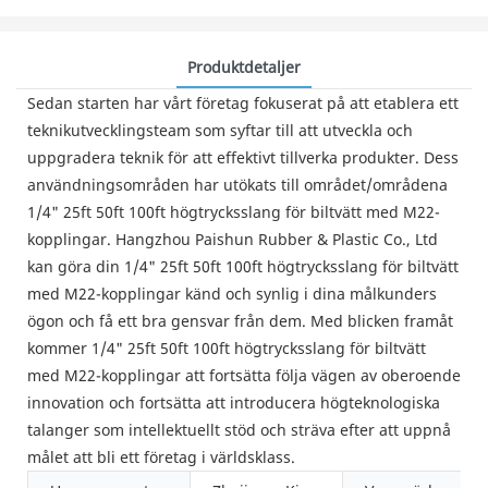
Produktdetaljer
Sedan starten har vårt företag fokuserat på att etablera ett
teknikutvecklingsteam som syftar till att utveckla och
uppgradera teknik för att effektivt tillverka produkter. Dess
användningsområden har utökats till området/områdena
1/4" 25ft 50ft 100ft högtrycksslang för biltvätt med M22-
kopplingar. Hangzhou Paishun Rubber & Plastic Co., Ltd
kan göra din 1/4" 25ft 50ft 100ft högtrycksslang för biltvätt
med M22-kopplingar känd och synlig i dina målkunders
ögon och få ett bra gensvar från dem. Med blicken framåt
kommer 1/4" 25ft 50ft 100ft högtrycksslang för biltvätt
med M22-kopplingar att fortsätta följa vägen av oberoende
innovation och fortsätta att introducera högteknologiska
talanger som intellektuellt stöd och sträva efter att uppnå
målet att bli ett företag i världsklass.