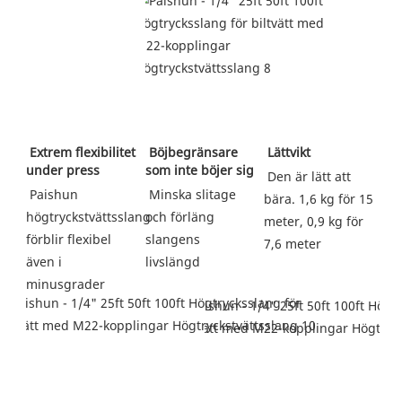
Extrem flexibilitet 
Böjbegränsare 
Lättvikt
under press
som inte böjer sig
Den är lätt att 
Paishun 
Minska slitage 
bära. 1,6 kg för 15 
högtryckstvättsslang 
och förläng 
meter, 0,9 kg för 
förblir flexibel 
slangens 
7,6 meter
även i 
livslängd
minusgrader