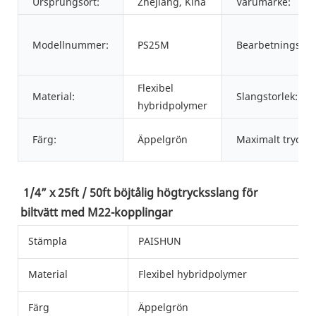
Ursprungsort:
Zhejiang, Kina
Varumärke:
Modellnummer:
PS25M
Bearbetningstjän
Flexibel
Material:
Slangstorlek:
hybridpolymer
Färg:
Äppelgrön
Maximalt tryck:
1/4” x 25ft / 50ft böjtålig högtrycksslang för 
biltvätt med M22-kopplingar
Stämpla
PAISHUN
Material
Flexibel hybridpolymer
Färg
Äppelgrön