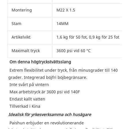
Montering
M22 X 1.5
Stam
14MM
Artikelvikt
1,6 kg för 50 fot, 0,9 kg för 25 fot
Maximalt tryck
3600 psi vid 60 °C
Om denna högtryckstvättsslang
Extrem flexibilitet under tryck, från minusgrader till 140 
grader. Integrerad böjfri böjbegränsare.
 Inte svårt på vintern
 Max arbetstryck är 3600 psi vid 140F
 Endast kallt vatten
 Tillverkad i Kina
Idealisk för yrkesverksamma och husägare
Paishun erbjuder en revolutionerande 