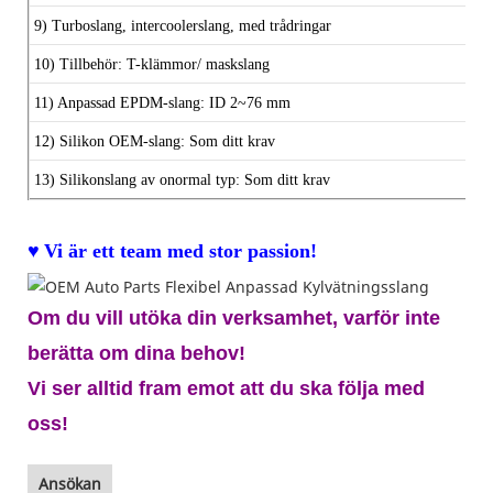
9) Turboslang, intercoolerslang, med trådringar
10) Tillbehör: T-klämmor/ maskslang
11) Anpassad EPDM-slang:
ID 2~76 mm
12) Silikon OEM-slang: Som ditt krav
13) Silikonslang av onormal typ:
Som ditt krav
♥
Vi är ett team med stor passion!
Om du vill utöka din verksamhet, varför inte
berätta om dina behov!
Vi ser alltid fram emot att du ska följa med
oss!
Ansökan