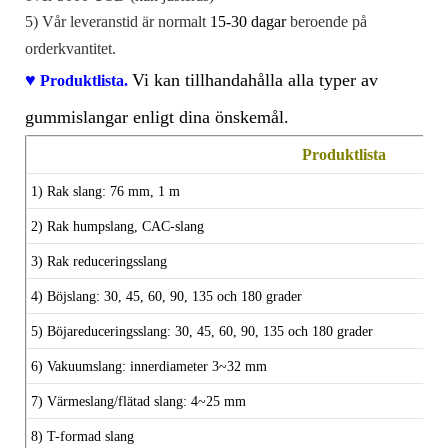
5) Vår leveranstid är normalt
15-30 dagar
beroende på
orderkvantitet.
♥
Vi kan tillhandahålla alla typer av
Produktlista.
gummislangar enligt dina önskemål.
Produktlista
1) Rak slang: 76 mm, 1 m
2)
Rak humpslang, CAC-slang
3)
Rak reduceringsslang
4) Böjslang: 30, 45, 60, 90, 135 och 180 grader
5) Böjareduceringsslang:
30, 45, 60, 90, 135 och 180 grader
6) Vakuumslang: innerdiameter 3~32 mm
7) Värmeslang/flätad slang: 4~25 mm
8) T-formad slang