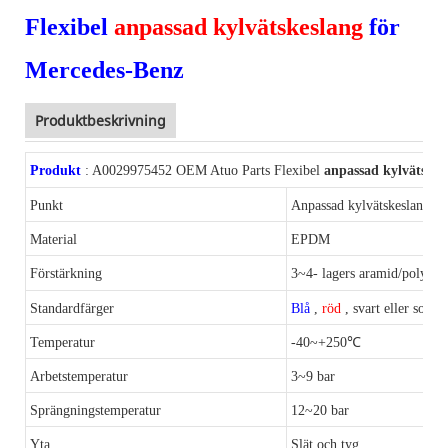
Flexibel
anpassad kylvätskeslang
för
Mercedes-Benz
Produktbeskrivning
Produkt
:
A0029975452 OEM Atuo Parts Flexibel
anpassad kylvätskes
Punkt
Anpassad kylvätskeslang
Material
EPDM
Förstärkning
3~4-
lagers aramid/polyeste
Standardfärger
Blå
,
röd
, svart eller som 
Temperatur
-40~+250℃
Arbetstemperatur
3~9 bar
Sprängningstemperatur
12~20 bar
Yta
Slät och tyg