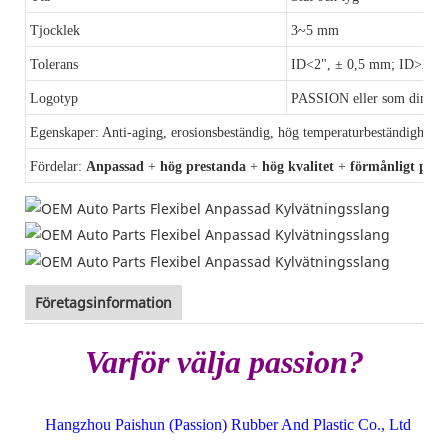
Tjocklek
3~5 mm
Tolerans
ID<2", ± 0,5 mm; ID>2",
Logotyp
PASSION eller som din be
Egenskaper: Anti-aging, erosionsbeständig, hög temperaturbeständighet, a
Fördelar:
Anpassad
+
hög prestanda
+
hög kvalitet
+
förmånligt pris
Företagsinformation
Varför välja passion?
Hangzhou Paishun (Passion) Rubber And Plastic Co., Ltd