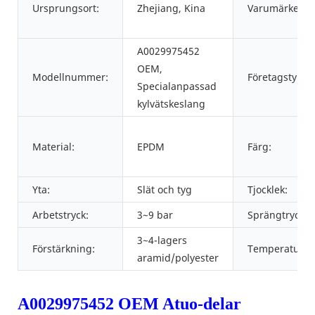
Ursprungsort:
Zhejiang, Kina
Varumärke:
A0029975452
OEM,
Modellnummer:
Företagstyp:
Specialanpassad
kylvätskeslang
Material:
EPDM
Färg:
Yta:
Slät och tyg
Tjocklek:
Arbetstryck:
3~9 bar
Sprängtryck:
3~4-lagers
Förstärkning:
Temperatur:
aramid/polyester
A0029975452 OEM Atuo-delar