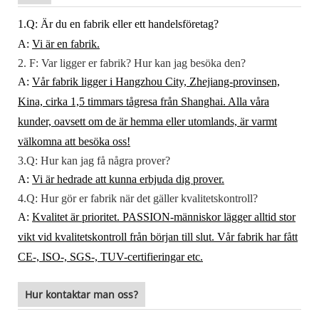
1.Q: Är du en fabrik eller ett handelsföretag?
A:
Vi är en fabrik.
2. F: Var ligger er fabrik? Hur kan jag besöka den?
A:
Vår fabrik ligger i Hangzhou City, Zhejiang-provinsen,
Kina, cirka 1,5 timmars tågresa från Shanghai. Alla våra
kunder, oavsett om de är hemma eller utomlands, är varmt
välkomna att besöka oss!
3.Q: Hur kan jag få några prover?
A:
Vi är hedrade att kunna erbjuda dig prover.
4.Q: Hur gör er fabrik när det gäller kvalitetskontroll?
A:
Kvalitet är prioritet. PASSION-människor lägger alltid stor
vikt vid kvalitetskontroll från början till slut. Vår fabrik har fått
CE-, ISO-, SGS-, TUV-certifieringar etc.
Hur kontaktar man oss?