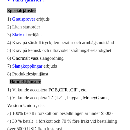
Specialtjänster
1)
Gratisprover
erbjuds
2) Liten startorder
3)
Skriv ut
ordtjänst
4) Krav på särskilt tryck, temperatur och armbågsmotstånd
5) Krav på kemisk och ultraviolett strålningsbeständighet
6)
Onormalt vass
slangordning
7)
Slangkopplingar
erbjuds
8)
Produktdesigntjänst
Handelstjänster
1) Vi kunde acceptera
FOB
,
CFR
,
CIF
,
etc.
2) Vi kunde acceptera
T/T
,
L/C
,
Paypal
,
MoneyGram
,
Western Union
,
etc.
3) 100% betalt i förskott om beställningen är under $5000
4) 30
%
betalt
i förskott och 70
% före frakt vid beställning
över
5000 USD (kan justeras)