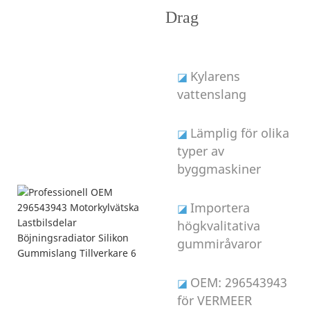
Drag
Kylarens
◪
vattenslang
Lämplig för olika
◪
typer av
byggmaskiner
Importera
◪
högkvalitativa
gummiråvaror
OEM: 296543943
◪
för VERMEER