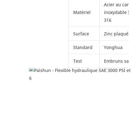
Acier au carbone
Matériel
inoxydable 304 /
316
Surface
Zinc plaqué avec
Standard
Yonghua
Test
Embruns salés d