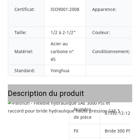
Certificat:
ISO9001:2008
Apparence:
Taille:
1/2 à 2-1/2"
Couleur:
Acier au
Matériel:
carbone n°
Conditionnement:
45
Standard:
Yonghua
Description du produit
Numéro
87392-12-12RW
de pièce
Fil
Bride 300 PSI (c