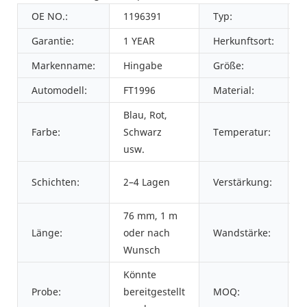
OE NO.:
1196391
Typ:
Garantie:
1 YEAR
Herkunftsort:
Markenname:
Hingabe
Größe:
Automodell:
FT1996
Material:
S
Blau, Rot,
Farbe:
Schwarz
Temperatur:
usw.
S
Schichten:
2–4 Lagen
Verstärkung:
E
76 mm, 1 m
Länge:
oder nach
Wandstärke:
Wunsch
Könnte
Probe:
bereitgestellt
MOQ:
1