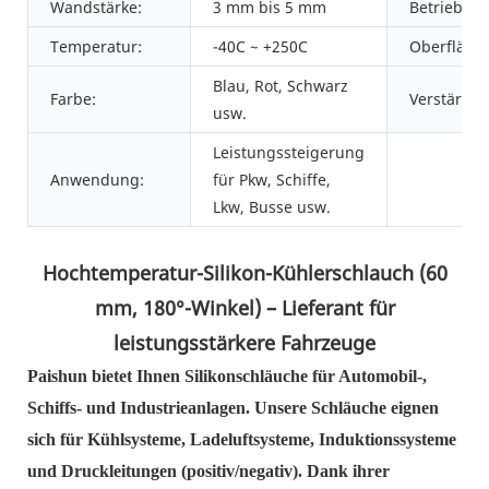
Wandstärke:
3 mm bis 5 mm
Betriebsdr
Temperatur:
-40C ~ +250C
Oberfläche
Blau, Rot, Schwarz
Farbe:
Verstärkun
usw.
Leistungssteigerung
Anwendung:
für Pkw, Schiffe,
Lkw, Busse usw.
Hochtemperatur-Silikon-Kühlerschlauch (60
mm, 180°-Winkel) – Lieferant für
leistungsstärkere Fahrzeuge
Paishun bietet Ihnen Silikonschläuche für Automobil-,
Schiffs- und Industrieanlagen. Unsere Schläuche eignen
sich für Kühlsysteme, Ladeluftsysteme, Induktionssysteme
und Druckleitungen (positiv/negativ). Dank ihrer