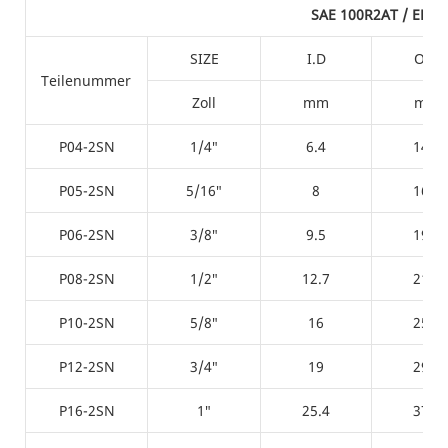
SAE 100R2AT / EN85
SIZE
I.D
O.D
Teilenummer
Zoll
mm
mm
P04-2SN
1/4″
6.4
14.5
P05-2SN
5/16″
8
16.7
P06-2SN
3/8″
9.5
19.2
P08-2SN
1/2″
12.7
21.8
P10-2SN
5/8″
16
25.4
P12-2SN
3/4″
19
29.9
P16-2SN
1″
25.4
37.8