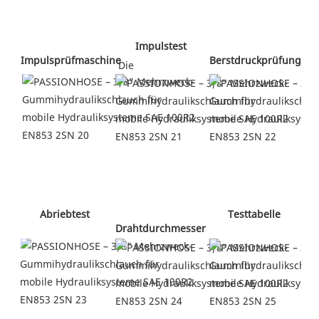
 Impulstest
Berstdruckprüfung 
Impulsprüfmaschine 
 Die
 Testtabelle 
 Abriebtest 
Drahtdurchmesser 