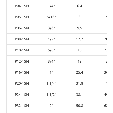
P04-1SN
1/4″
6.4
13.4
P05-1SN
5/16″
8
15.2
P06-1SN
3/8″
9.5
17.3
P08-1SN
1/2″
12.7
20.3
P10-1SN
5/8″
16
23.7
P12-1SN
3/4″
19
28
P16-1SN
1″
25.4
36.2
P20-1SN
1 1/4″
31.8
43
P24-1SN
1 1/2″
38.1
49.2
P32-1SN
2″
50.8
62.6