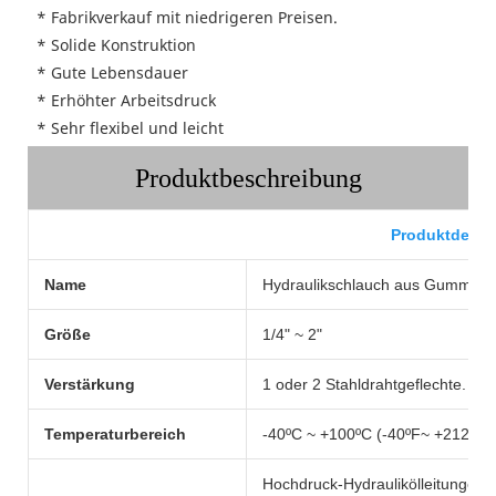
 * Fabrikverkauf mit niedrigeren Preisen.
 * Solide Konstruktion
 * Gute Lebensdauer
 * Erhöhter Arbeitsdruck
 * Sehr flexibel und leicht
Produktbeschreibung
Produktdetail
Name
Hydraulikschlauch aus Gummi
Größe
1/4" ~ 2"
Verstärkung
1 oder 2 Stahldrahtgeflechte.
Temperaturbereich
-40ºC ~ +100ºC (-40ºF~ +212 ºF)
Hochdruck-Hydraulikölleitungen