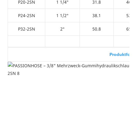
P20-2SN
1 1/4″
31.8
46.4
P24-2SN
1 1/2″
38.1
52.7
P32-2SN
2″
50.8
65.4
Produktfoto