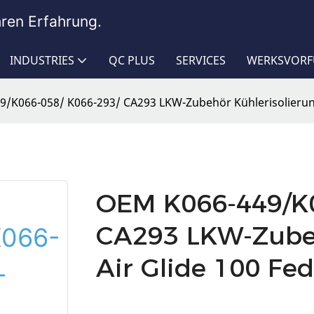
hren Erfahrung.
INDUSTRIES
QC PLUS
SERVICES
WERKSVOR
/K066-058/ K066-293/ CA293 LKW-Zubehör Kühlerisolierun
OEM K066-449/K0
CA293 LKW-Zubeh
Air Glide 100 F