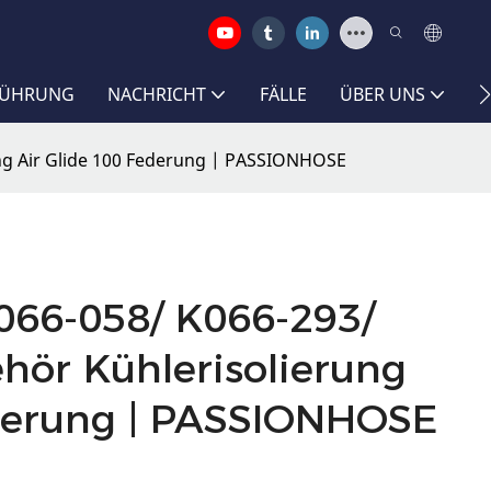
FÜHRUNG
NACHRICHT
FÄLLE
ÜBER UNS
K
g Air Glide 100 Federung | PASSIONHOSE
66-058/ K066-293/
ör Kühlerisolierung
ederung | PASSIONHOSE