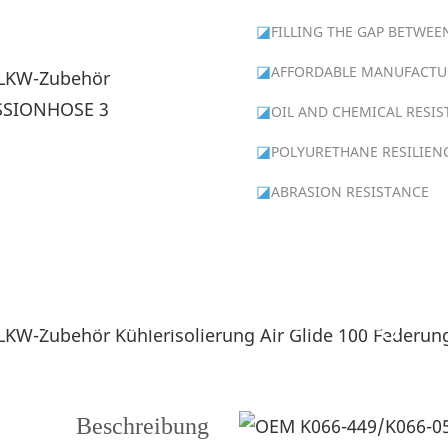
◪
FILLING THE GAP BETWEE
◪
AFFORDABLE MANUFACTU
◪
OIL AND CHEMICAL RESI
◪
POLYURETHANE RESILIEN
◪
ABRASION RESISTANCE
Produktbeschreibung
---Geformte Gummiteile für Schwerlast-Lkw---
Beschreibung